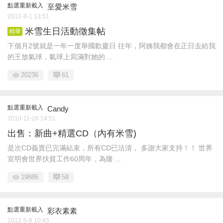
點選重新載入
至愛米雪
2012-8-1 13:51
米雪生日活動徵集帖
精華
下個月2號就是一年一度舉國歡慶日 往年，阿姨我都會在正日去給我
的王放氣球，氣球上寫滿對她的 ...
20236
61
點選重新載入
Candy
2010-11-26 14:51
出售：新曲+精選CD（內有米雪)
是次CD義賣已完滿結束，所有CD已沽清， 多謝大家支持！！ 世界
宣明會世界扶貧工作60周年，為隆 ...
19886
58
點選重新載入
彩衣素素
2012-5-8 10:45