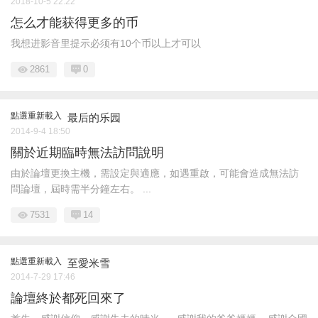
2018-10-5 22:22
怎么才能获得更多的币
我想进影音里提示必须有10个币以上才可以
2861
0
點選重新載入
最后的乐园
2014-9-4 18:50
關於近期臨時無法訪問說明
由於論壇更換主機，需設定與適應，如遇重啟，可能會造成無法訪
問論壇，屆時需半分鐘左右。 ...
7531
14
點選重新載入
至愛米雪
2014-7-29 17:46
論壇終於都死回來了