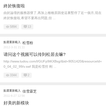
終於恢復啦
由於論壇的服務器懷了,再加上種種原因使這裏暫停了近一個月,現在
終於恢復啦,希望不要再出問題,但 ...
5894
13
點選重新載入
松雪粉
2012-3-31 21:11
请问这个视频可以传到松居去嘛?
http://www.tudou.com/l/GUFp9tKXBsg/&iid=9051420&resourceId=
0_04_02_99/v.swf 我是松雪控 刚 ...
3344
2
點選重新載入
佳雪霖芝
2011-6-27 12:56
好美的新模块