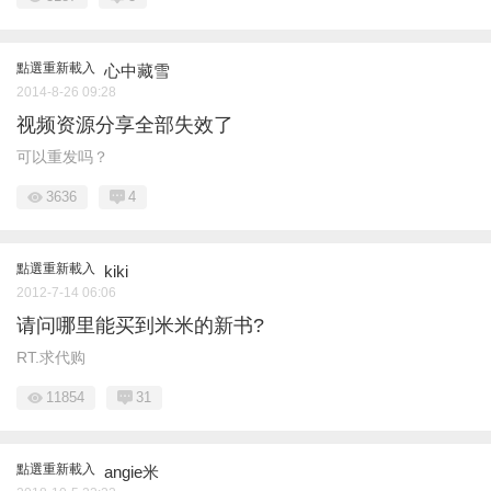
點選重新載入
心中藏雪
2014-8-26 09:28
视频资源分享全部失效了
可以重发吗？
3636
4
點選重新載入
kiki
2012-7-14 06:06
请问哪里能买到米米的新书?
RT.求代购
11854
31
點選重新載入
angie米