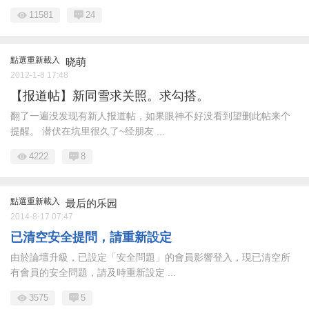
11581
24
點選重新載入
晓萌
2012-1-8 17:48
【报道帖】新同雪求关照。求勾搭。
翻了一遍没发现有新人报道帖，如果眼神不好没看到望删此帖来个
提醒。 潜伏在坑里很久了~经朋友 ...
4222
8
點選重新載入
最后的乐园
2014-8-17 07:47
已清空安全提問，請重新設定
由於論壇升級，已設定「安全問題」的會員影響登入，現已清空所
有會員的安全問題，請及時重新設定 ...
3575
5