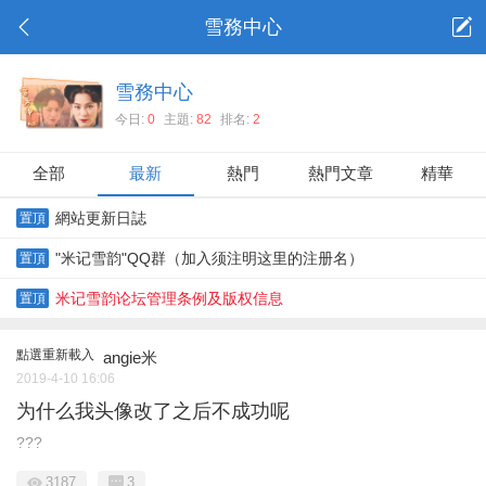
雪務中心
雪務中心
今日:
0
主題:
82
排名:
2
全部
最新
熱門
熱門文章
精華
網站更新日誌
置頂
"米记雪韵"QQ群（加入须注明这里的注册名）
置頂
米记雪韵论坛管理条例及版权信息
置頂
點選重新載入
angie米
2019-4-10 16:06
为什么我头像改了之后不成功呢
???
3187
3