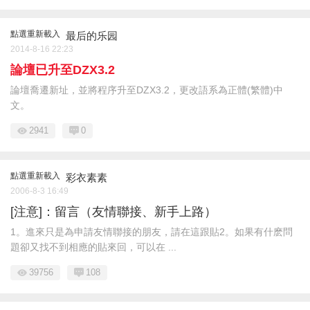
點選重新載入
最后的乐园
2014-8-16 22:23
論壇已升至DZX3.2
論壇喬遷新址，並將程序升至DZX3.2，更改語系為正體(繁體)中
文。
2941
0
點選重新載入
彩衣素素
2006-8-3 16:49
[注意]：留言（友情聯接、新手上路）
1。進來只是為申請友情聯接的朋友，請在這跟貼2。如果有什麽問
題卻又找不到相應的貼來回，可以在 ...
39756
108