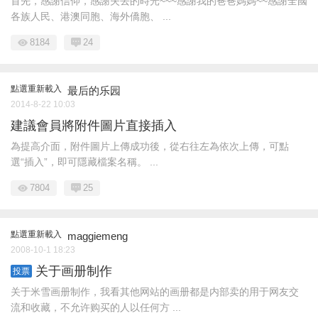
首先，感謝信仰，感謝失去的時光~~~感謝我的爸爸媽媽~~感謝全國
各族人民、港澳同胞、海外僑胞、 ...
8184
24
點選重新載入
最后的乐园
2014-8-22 10:03
建議會員將附件圖片直接插入
為提高介面，附件圖片上傳成功後，從右往左為依次上傳，可點
選“插入”，即可隱藏檔案名稱。 ...
7804
25
點選重新載入
maggiemeng
2008-10-1 18:23
关于画册制作
投票
关于米雪画册制作，我看其他网站的画册都是内部卖的用于网友交
流和收藏，不允许购买的人以任何方 ...