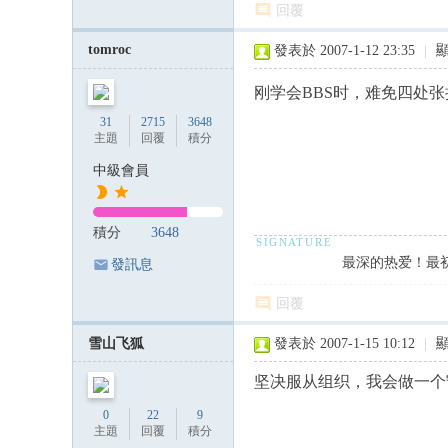
回覆
tomroc
發表於 2007-1-12 23:35
|
刚学会BBS时，难免四处
31
2715
3648
主題
回覆
積分
中級會員
積分
3648
最深的热爱！最
發訊息
回覆
雪山飞狐
發表於 2007-1-15 10:12
|
坚决服从组织，我会做一个
0
22
9
主題
回覆
積分