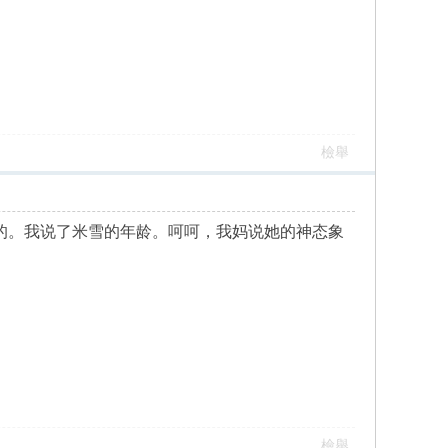
檢舉
别的。我说了米雪的年龄。呵呵，我妈说她的神态象
檢舉