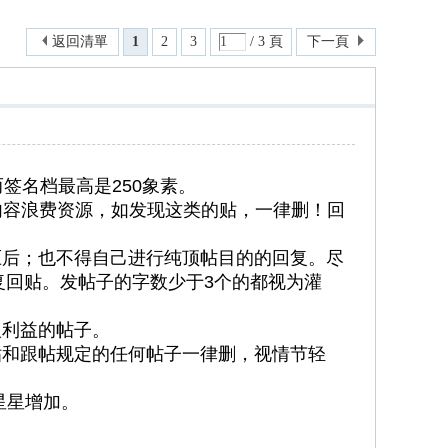
返回清單
1
2
3
/ 3 頁
下一頁
签名档最高是250象素。
帖内容浪费资源，如发现这类的贴，一律删！回
后；也不得自己进行纯顶帖目的的回复。尽
复回贴。发帖子的字数少于3个的都视为灌
利益的帖子。
和跟帖规定的任何帖子一律删，视情节轻
星星增加。