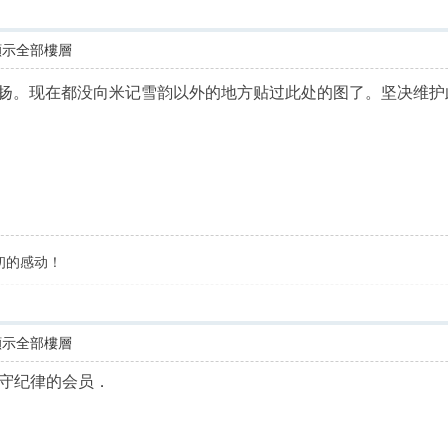
顯示全部樓層
张扬。现在都没向米记雪韵以外的地方贴过此处的图了。坚决维
初的感动！
顯示全部樓層
守纪律的会员．