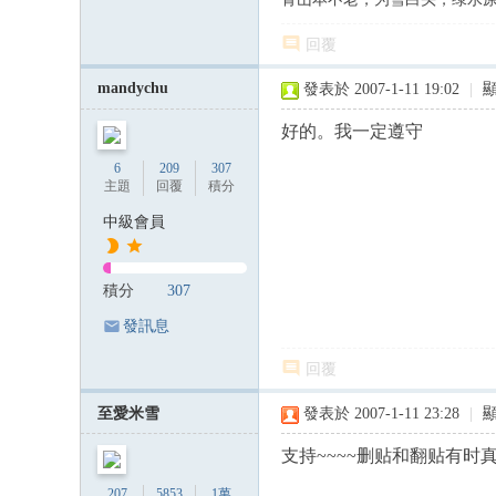
回覆
mandychu
發表於 2007-1-11 19:02
|
好的。我一定遵守
6
209
307
主題
回覆
積分
中級會員
積分
307
發訊息
回覆
至愛米雪
發表於 2007-1-11 23:28
|
支持~~~~删贴和翻贴有时真
207
5853
1萬