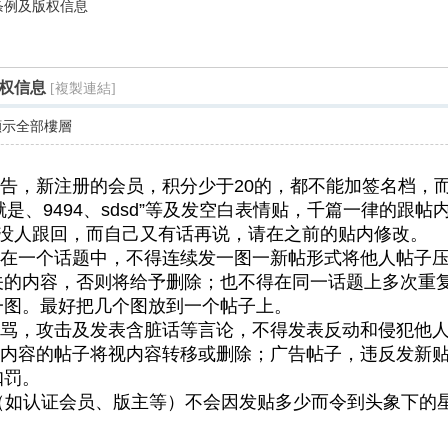
条例及版权信息
尋
权信息
[複製連結]
顯示全部樓層
，新注册的会员，积分少于20的，都不能加签名档，而
是、9494、sdsd”等及发空白表情贴，千篇一律的跟
内没人跟回，而自己又有话再说，请在之前的贴内修改。
在一个话题中，不得连续发一图一新帖形式将他人帖子压
关的内容，否则将给予删除；也不得在同一话题上多次重
一图。最好把几个图放到一个帖子上。
骂，攻击及发表含脏话等言论，不得发表反动和侵犯他人
内容的帖子将视内容转移或删除；广告帖子，违反发新贴
扣罚。
如认证会员、版主等）不会因发贴多少而令到头象下的