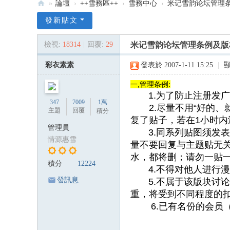
»
論壇
›
++雪務區++
›
雪務中心
›
米记雪韵论坛管理
:::
發新貼文
米
檢視:
18314
|
回覆:
29
米记雪韵论坛管理条例及版
雪
米
彩衣素素
發表於 2007-1-11 15:25
|
記
一,管理条例:
雪
1.为了防止注册发广告
347
7009
1萬
2.尽量不用“好的、就
韻
主題
回覆
積分
复了贴子，若在1小时
—
管理員
3.同系列贴图须发表
米
情源惠雪
量不要回复与主题贴无
雪
水，都将删；请勿一贴
積分
12224
專
4.不得对他人进行漫
發訊息
5.不属于该版块讨论
屬
重，将受到不同程度的
論
6.已有名份的会员（
壇
:::