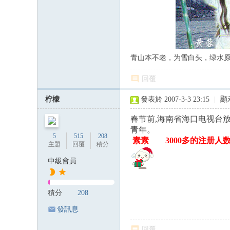
青山本不老，为雪白头，绿水
回覆
柠檬
發表於 2007-3-3 23:15
|
顯
春节前,海南省海口电视台
青年。
5
515
208
素素 3000多的注册人
主題
回覆
積分
中級會員
積分
208
發訊息
回覆