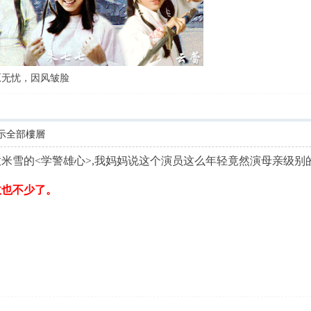
原无忧，因风皱脸
示全部樓層
放米雪的<学警雄心>,我妈妈说这个演员这么年轻竟然演母亲级
数也不少了。