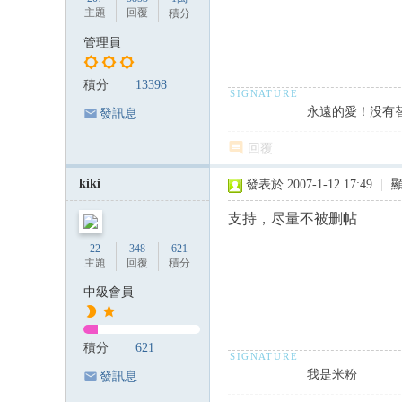
主題
回覆
積分
管理員
積分
13398
永遠的愛！没有
發訊息
回覆
kiki
發表於 2007-1-12 17:49
|
支持，尽量不被删帖
22
348
621
主題
回覆
積分
中級會員
積分
621
我是米粉
發訊息