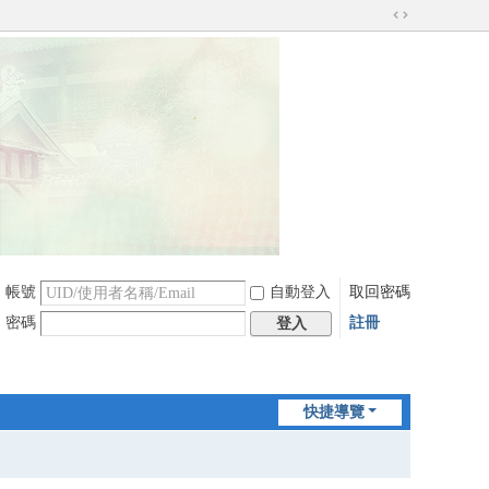
切
換
到
寬
版
帳號
自動登入
取回密碼
密碼
註冊
登入
快捷導覽