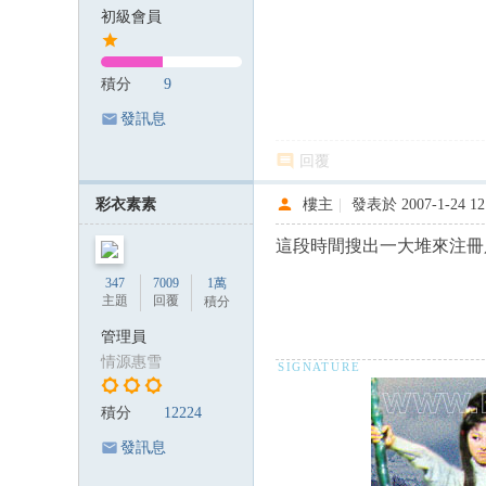
初級會員
積分
9
發訊息
回覆
彩衣素素
樓主
|
發表於 2007-1-24 12
這段時間搜出一大堆來注冊只
347
7009
1萬
主題
回覆
積分
管理員
情源惠雪
積分
12224
發訊息