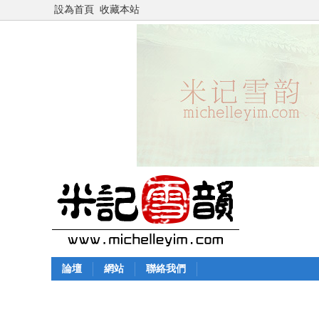
設為首頁
收藏本站
論壇
網站
聯絡我們