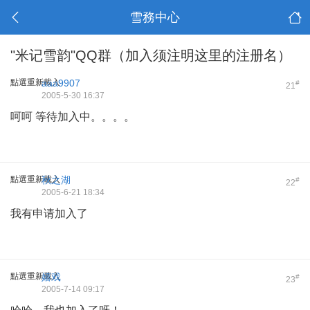
雪務中心
"米记雪韵"QQ群（加入须注明这里的注册名）
點選重新載入
aaa9907
#
21
2005-5-30 16:37
呵呵 等待加入中。。。。
點選重新載入
秋之湖
#
22
2005-6-21 18:34
我有申请加入了
點選重新載入
嬉戏
#
23
2005-7-14 09:17