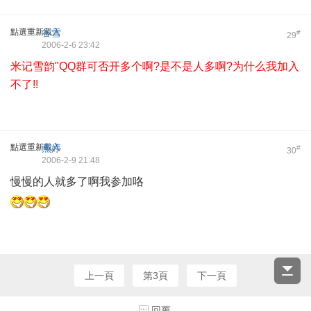
點選重新載入
谷雪
#
29
2006-2-6 23:42
米记雪韵"QQ群可否开多个啊?是不是人多啊?为什么我加入
不了!!
點選重新載入
燕婷
#
30
2006-2-9 21:48
慢慢的人就多了啊我参加咯
上一頁
第3頁
下一頁
回覆