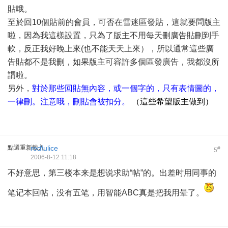
貼哦。
至於回10個貼前的會員，可否在雪迷區發貼，這就要問版主
啦，因為我這樣設置，只為了版主不用每天刪廣告貼刪到手
軟，反正我好晚上來(也不能天天上來），所以通常這些廣
告貼都不是我刪，如果版主可容許多個區發廣告，我都沒所
謂啦。
另外，
對於那些回貼無內容，或一個字的，只有表情圖的，
一律刪。注意哦，刪貼會被扣分。
（這些希望版主做到）
點選重新載入
redfulice
#
5
2006-8-12 11:18
不好意思，第三楼本来是想说求助“帖”的。出差时用同事的
笔记本回帖，没有五笔，用智能ABC真是把我用晕了。