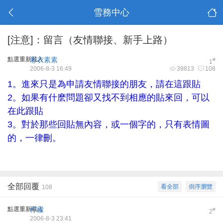
雪務中心
[注意]：留言（友情聯接、新手上路）
點選重新載入
彩衣素素
#
1
2006-8-3 16:49
39813
108
1。進來只是為申請友情聯接的朋友，請在這跟貼
2。如果有什麽問題卻又找不到相應的貼來回，可以
在此跟貼
3。對於那些回貼無內容，或一個字的，只有表情圖
的，一律刪。
全部回覆
看全部
倒序瀏覽
108
點選重新載入
柠檬
#
2
2006-8-3 23:41