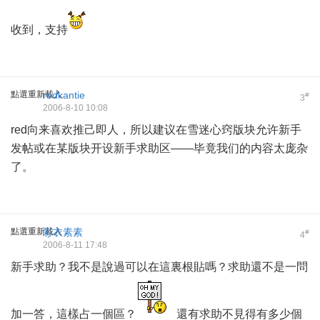
收到，支持
點選重新載入
redkantie
#
3
2006-8-10 10:08
red向来喜欢推己即人，所以建议在雪迷心窍版块允许新手
发帖或在某版块开设新手求助区——毕竟我们的内容太庞杂
了。
點選重新載入
彩衣素素
#
4
2006-8-11 17:48
新手求助？我不是說過可以在這裏根貼嗎？求助還不是一問
加一答，這樣占一個區？
還有求助不見得有多少個