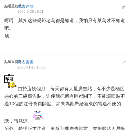
點選重新載入
米雪迷雪
#
6
2006-9-28 16:11
呵呵，其实这些规矩老鸟都是知道，我怕只有菜鸟才不知道
吧。
顶
點選重新載入
彩衣素素
#
7
2006-11-17 16:00
由於這幾個月，每天都有大量廣告貼，有不少是極度
惡心的三級廣告貼，迫便我把所有區都關了，不能讓回貼不
過10個的注冊會員開貼。如果為此帶給新來的雪迷不便的
話，請見涼。
另外，希望版主注意，刪除那些廣告貼前，先把發貼人屏障