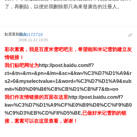
了，再刪貼，以便於我刪除那只為來發廣告的注冊人。
點選重新載入
1390172710
#
8
2006-11-22 19:05
彩衣素素，我是百度米雪吧吧主，希望能和米记雪韵建立友
情链接！
我们贴吧网址为
http://post.baidu.com/f?
ct=&tn=&rn=&pn=&lm=&sc=&kw=%C3%D7%D1%A9&r
s2=0&myselectvalue=1&word=%C3%D7%D1%A9&sub
mit=%B0%D9%B6%C8%CB%D1%CB%F7&tb=on
我们作友情链接的页面在这里
http://post.baidu.com/f?
kw=%C3%D7%D1%A9%CF%E0%B9%D8%CC%F9%B0
%C9%D3%EB%CD%F8%D5%BE
,已做好米记雪韵的链
接，素素可以在这里查看，谢谢！