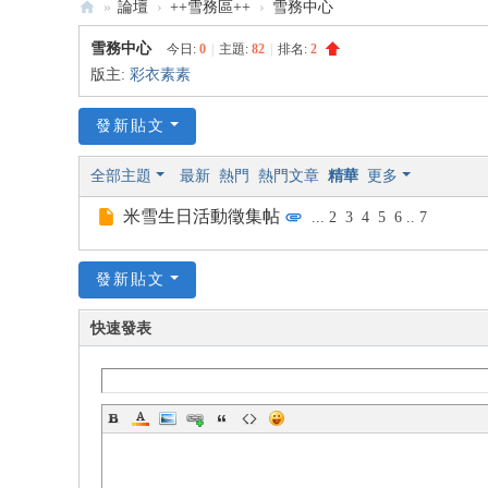
»
論壇
›
++雪務區++
›
雪務中心
:::
雪務中心
今日:
0
|
主題:
82
|
排名:
2
米
版主:
彩衣素素
雪
發新貼文
米
記
全部主題
最新
熱門
熱門文章
精華
更多
雪
米雪生日活動徵集帖
...
2
3
4
5
6
..
7
韻
—
發新貼文
米
雪
快速發表
專
屬
論
壇
:::