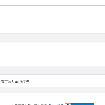
尋
還可輸入
80
個字元