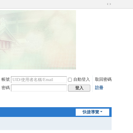
切
換
到
寬
版
帳號
自動登入
取回密碼
密碼
註冊
登入
快捷導覽