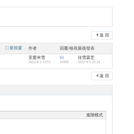
返 回
新視窗
作者
回覆/檢視
最後發表
至愛米雪
61
佳雪霖芝
2012-8-1 13:51
20300
2012-9-1 23:14
返 回
進階模式