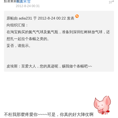
點選重新載入
至愛米雪
#
37
2012-8-24 00:31
原帖由
adia231
于 2012-8-24 00:22 发表
向组织汇报：
在淘宝购买的氦气气球及氦气瓶，准备到深圳红树林放气球，还
想扎一起拉个条幅之类的。
妥否，请批示。
皮埃斯：至爱大人，您的真迹呢，赐我做个条幅吧~~
不枉我那麼疼愛你~~~~可是，你真的好大陣仗啊