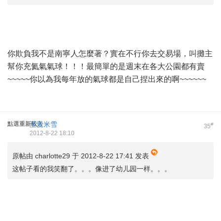
你欺負我不是南寧人怎麼著？實在不行你去交易場，叫攤主
幫你充氦氣氣球！！！最簡單的是週末在各大公園都有賣
~~~~~你以為我每年放的氣球都是自己捏出來的啊~~~~~~
點選重新載入
至愛米雪
#
35
2012-8-22 18:10
原帖由
charlotte29
于 2012-8-22 17:41 发表
这帖子看的我笑翻了。。。像进了幼儿园一样。。。