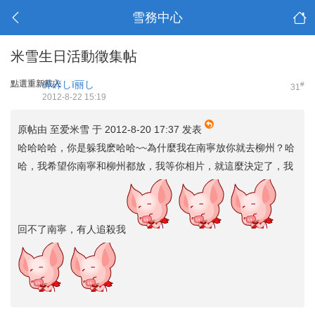
雪務中心
米雪生日活動徵集帖
點選重新載入
碎碎しī丽し
#
31
2012-8-22 15:19
原帖由
至爱米雪
于 2012-8-20 17:37 发表
哈哈哈哈，你是躲我麽哈哈~~為什麼我在南寧放你就去柳州？哈
哈，我希望你南寧和柳州都放，我等你相片，就這麼決定了，我
回不了南寧，有人追殺我