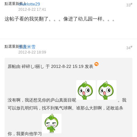
點選重新載入
charlotte29
#
33
2012-8-22 17:41
这帖子看的我笑翻了。。。像进了幼儿园一样。。。
點選重新載入
至愛米雪
#
34
2012-8-22 18:09
原帖由
碎碎しī丽し
于 2012-8-22 15:19 发表
没有啊，我还想见你的庐山真面目呢
。我
可以放孔明灯吗，找不到氢气球啊。谁那么大胆啊，还敢追杀
你，我要向他学习