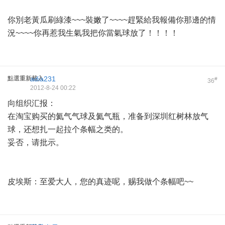
你別老黃瓜刷綠漆~~~裝嫩了~~~~趕緊給我報備你那邊的情
況~~~~你再惹我生氣我把你當氣球放了！！！！
點選重新載入
adia231
#
36
2012-8-24 00:22
向组织汇报：
在淘宝购买的氦气气球及氦气瓶，准备到深圳红树林放气
球，还想扎一起拉个条幅之类的。
妥否，请批示。
皮埃斯：至爱大人，您的真迹呢，赐我做个条幅吧~~