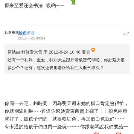
原来至爱还会书法 哎哟~~~
點選重新載入
至愛米雪
#
40
2012-8-25 00:04
原帖由
鲜鲜爱米雪
于 2012-8-24 16:48 发表
还有一个礼拜，至爱，我明天去跟那老板定气球啦，你赶紧决定
多少个？还有，这次还要那老板给我们入股气球么？
你周一去吧，夠時間！因為明天週末她的檔口肯定會很忙，
你就別添亂啦~~~難道你幫她賣東西賣上癮了！！顏色兩種
就好了，聽孩子們的，就要粉紅色，再加個白色就好~~~~
有卡通的給孩子們也買一些玩~~~~~你跟老闆說我們要給一