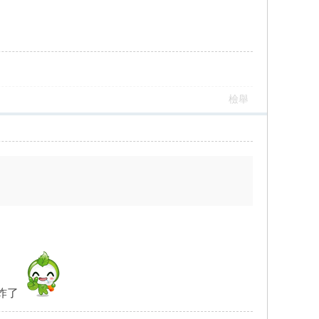
檢舉
炸了