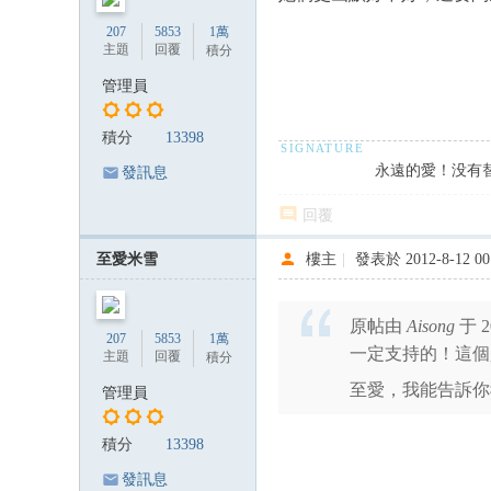
207
5853
1萬
主題
回覆
積分
管理員
積分
13398
永遠的愛！没有
發訊息
回覆
至愛米雪
樓主
|
發表於 2012-8-12 00
原帖由
Aisong
于 2
207
5853
1萬
一定支持的！這個
主題
回覆
積分
至愛，我能告訴你
管理員
積分
13398
發訊息