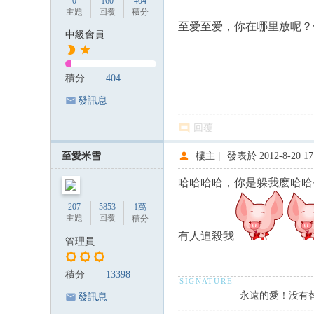
0
160
404
主題
回覆
積分
至爱至爱，你在哪里放呢？
中級會員
積分
404
發訊息
回覆
至愛米雪
樓主
|
發表於 2012-8-20 17
哈哈哈哈，你是躲我麽哈哈
207
5853
1萬
主題
回覆
積分
有人追殺我
管理員
積分
13398
永遠的愛！没有
發訊息