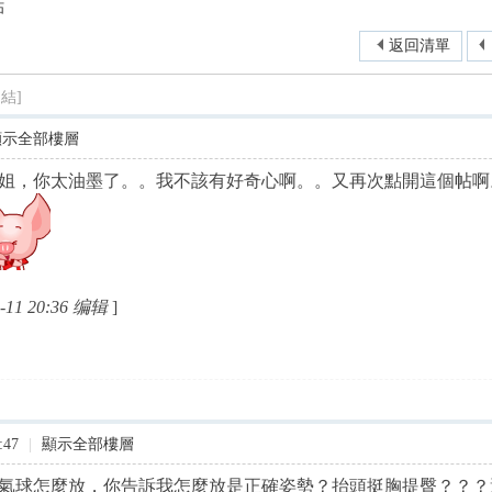
帖
尋
返回清單
結]
顯示全部樓層
姐，你太油墨了。。我不該有好奇心啊。。又再次點開這個帖啊
11 20:36 编辑
]
:47
|
顯示全部樓層
氣球怎麼放，你告訴我怎麼放是正確姿勢？抬頭挺胸提臀？？？