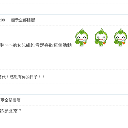
:08
|
顯示全部樓層
啊~~~她女兒維維肯定喜歡這個活動
替代！感恩有你的日子！！
顯示全部樓層
还是北京？