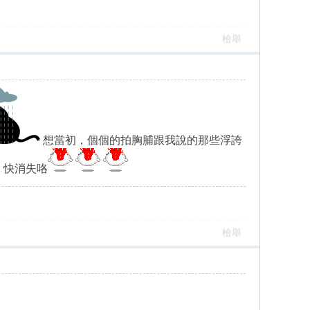
檢舉
想當初，個個的拍胸脯跟我說的那些浮誇
，快消失咯
檢舉