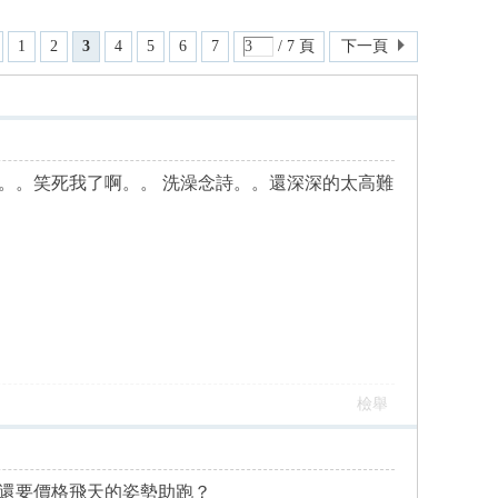
1
2
3
4
5
6
7
/ 7 頁
下一頁
。。笑死我了啊。。 洗澡念詩。。還深深的太高難
檢舉
還要價格飛天的姿勢助跑？