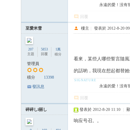
永遠的愛！没有
回覆
至愛米雪
樓主
|
發表於 2012-8-20 09
207
5853
1萬
主題
回覆
積分
看來，某些人哪些誓言隨風
管理員
的話喲，我現在想起都替她們
積分
13398
永遠的愛！没有
發訊息
回覆
碎碎しī丽し
發表於 2012-8-20 11:10
|
响应号召。。