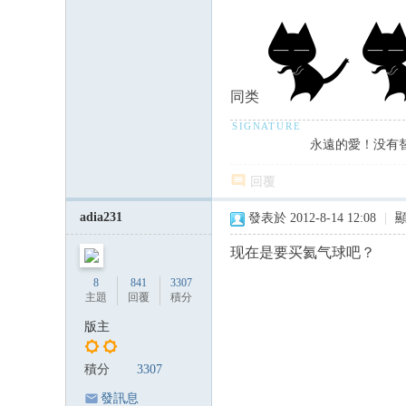
同类
永遠的愛！没有
回覆
adia231
發表於 2012-8-14 12:08
|
现在是要买氦气球吧？
8
841
3307
主題
回覆
積分
版主
積分
3307
發訊息