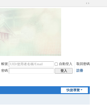
切
換
到
寬
版
帳號
自動登入
取回密碼
密碼
註冊
登入
快捷導覽