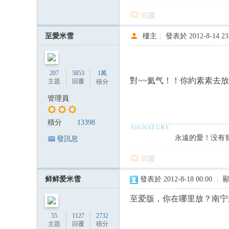
回覆
至愛米雪
樓主
|
發表於 2012-8-14 23
207
5853
1萬
對~~氦气！！你約素素去放
主題
回覆
積分
管理員
積分
13398
永遠的愛！没有
發訊息
回覆
鲜鲜爱米雪
發表於 2012-8-18 00:00
|
至爱版，你在哪里放？南宁
55
1127
2732
主題
回覆
積分