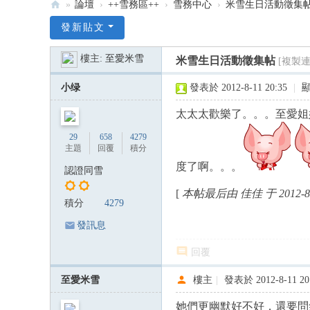
»
論壇
›
++雪務區++
›
雪務中心
›
米雪生日活動徵集
:::
發新貼文
米
樓主:
至愛米雪
米雪生日活動徵集帖
[複製連
雪
米
小绿
發表於 2012-8-11 20:35
|
記
太太太歡樂了。。。至愛姐
雪
29
658
4279
韻
主題
回覆
積分
—
度了啊。。。
認證同雪
米
[
本帖最后由 佳佳 于 2012-8-
積分
4279
雪
專
發訊息
屬
回覆
論
至愛米雪
樓主
|
發表於 2012-8-11 20
壇
:::
她們更幽默好不好，還要問