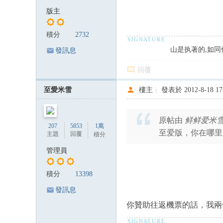
版主
積分
2732
山是执著的,如同
發訊息
回覆
至愛米雪
樓主
|
發表於 2012-8-18 17
原帖由
鲜鲜爱米
207
5853
1萬
至爱版，你在哪里
主題
回覆
積分
管理員
積分
13398
發訊息
你贊助往返機票的話，我兩