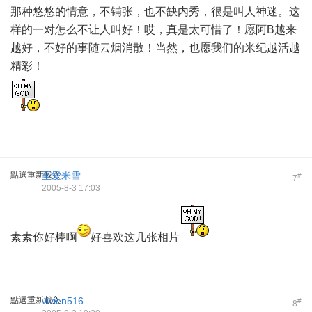
那种悠悠的情意，不铺张，也不缺内秀，很是叫人神迷。这
样的一对怎么不让人叫好！哎，真是太可惜了！愿阿B越来
越好，不好的事随云烟消散！当然，也愿我们的米纪越活越
精彩！
點選重新載入
至愛米雪
#
7
2005-8-3 17:03
素素你好棒啊
好喜欢这几张相片
點選重新載入
vivien516
#
8