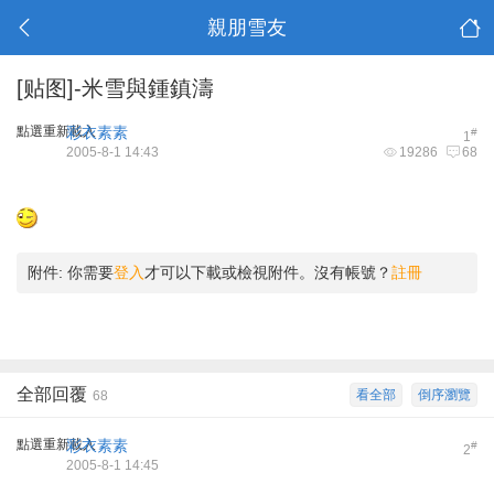
親朋雪友
[贴图]-米雪與鍾鎮濤
點選重新載入
彩衣素素
#
1
2005-8-1 14:43
19286
68
附件:
你需要
登入
才可以下載或檢視附件。沒有帳號？
註冊
全部回覆
看全部
倒序瀏覽
68
點選重新載入
彩衣素素
#
2
2005-8-1 14:45