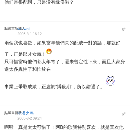
他们是很配啊，只是没有缘份啦？
點選重新載入
waiwai
#
5
2005-8-1 16:12
兩個我也喜歡，如果當年他們真的配成一對的話，那就好
了，正是郎才女貌！
只可惜當時他們都太年青了，還未曾定性下來，而且大家身
邊太多異性了和忙於在
事業上爭取成績，正處於“搏殺期”，所以錯過了。
點選重新載入
沙漠之鸟
#
6
2005-8-2 09:24
啊呀，真是太太可惜了！阿B的歌我特别喜欢，就是喜欢他