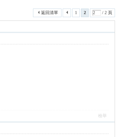
返回清單
1
2
/ 2 頁
檢舉