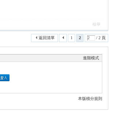
檢舉
返回清單
1
2
/ 2 頁
進階模式
本版積分規則