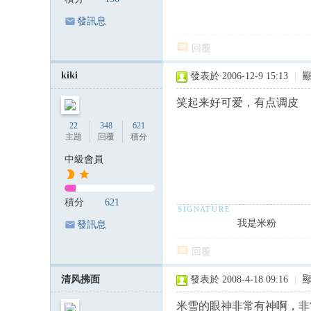
發訊息
回覆
kiki
發表於 2006-12-9 15:13
|
笑起来好可爱，有点调皮
22
348
621
主題
回覆
積分
中級會員
積分
621
我是米粉
發訊息
回覆
清风拂面
發表於 2008-4-18 09:16
|
米雪的眼神非常有神啊，非