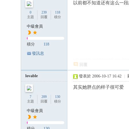
以前都不知道还有这么一段
0
239
118
主題
回覆
積分
中級會員
積分
118
發訊息
回覆
lovable
發表於 2006-10-17 16:42
|
其实她胖点的样子很可爱
7
209
130
主題
回覆
積分
中級會員
積分
130