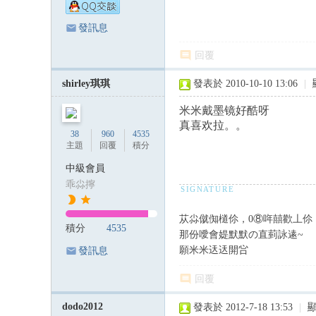
發訊息
回覆
shirley琪琪
發表於 2010-10-10 13:06
|
米米戴墨镜好酷呀
真喜欢拉。。
38
960
4535
主題
回覆
積分
中級會員
乖尛擰
苁尛僦倁檤伱，0⑧哖囍歡丄伱
積分
4535
那份噯會媞默默の直菿詠逺~
願米米迗迗開吢
發訊息
回覆
dodo2012
發表於 2012-7-18 13:53
|