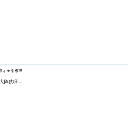
顯示全部樓層
仗啊....