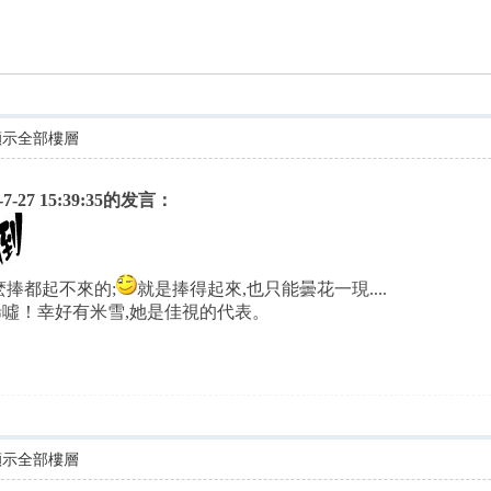
尋
顯示全部樓層
-7-27 15:39:35的发言：
麽捧都起不來的;
就是捧得起來,也只能曇花一現....
唏噓！幸好有米雪,她是佳視的代表。
顯示全部樓層