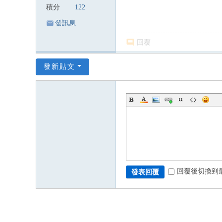
積分
122
發訊息
回覆
發新貼文
回覆後切換到
發表回覆