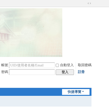
切
換
到
寬
版
帳號
自動登入
取回密碼
密碼
註冊
登入
快捷導覽