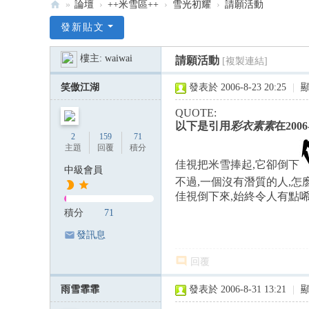
»
論壇
›
++米雪區++
›
雪光初耀
›
請願活動
:::
發新貼文
米
樓主:
waiwai
請願活動
[複製連結]
雪
米
笑傲江湖
發表於 2006-8-23 20:25
|
記
QUOTE:
雪
以下是引用
彩衣素素
在2006
2
159
71
韻
主題
回覆
積分
—
佳視把米雪捧起,它卻倒下
中級會員
不過,一個沒有潛質的人,怎
米
佳視倒下來,始終令人有點
雪
積分
71
專
發訊息
屬
回覆
論
壇
雨雪霏霏
發表於 2006-8-31 13:21
|
:::