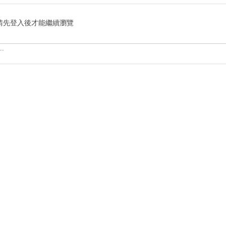
請先登入後才能繼續瀏覽
.