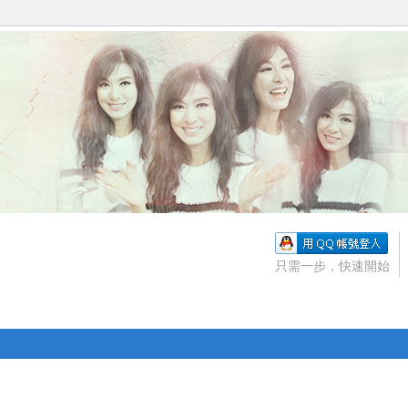
只需一步，快速開始