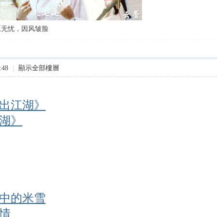
原无忧，因风皱脸
:48
|
顯示全部樓層
出江湖》
湖》
中的米雪
情