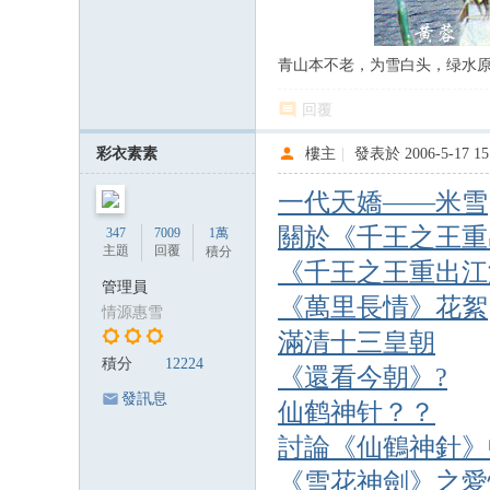
青山本不老，为雪白头，绿水
回覆
彩衣素素
樓主
|
發表於 2006-5-17 15
一代天嬌——米雪
關於《千王之王重
347
7009
1萬
主題
回覆
積分
《千王之王重出江
管理員
《萬里長情》花絮
情源惠雪
滿清十三皇朝
積分
12224
《還看今朝》?
發訊息
仙鹤神针？？
討論《仙鶴神針》
《雪花神劍》之愛