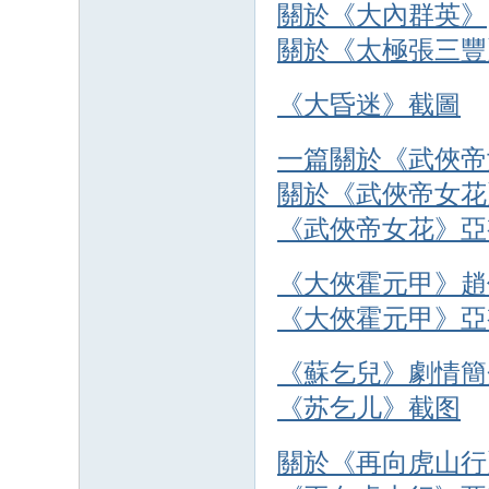
關於《大內群英》
關於《太極張三豐
《大昏迷》截圖
一篇關於《武俠帝
關於《武俠帝女花
《武俠帝女花》亞
《大俠霍元甲》趙
《大俠霍元甲》亞
《蘇乞兒》劇情簡
《苏乞儿》截图
關於《再向虎山行