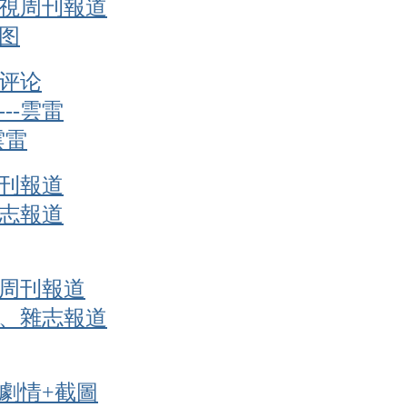
視周刊報道
图
评论
--雲雷
雲雷
刊報道
志報道
周刊報道
、雜志報道
劇情+截圖