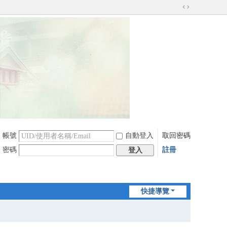
切
換
到
寬
版
帳號
自動登入
取回密碼
密碼
註冊
登入
快捷導覽