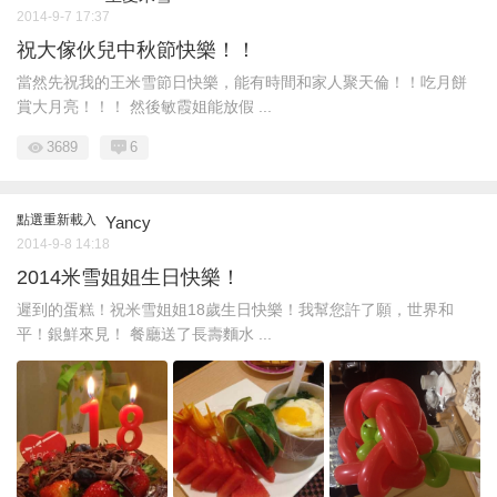
2014-9-7 17:37
祝大傢伙兒中秋節快樂！！
當然先祝我的王米雪節日快樂，能有時間和家人聚天倫！！吃月餅
賞大月亮！！！ 然後敏霞姐能放假 ...
3689
6
點選重新載入
Yancy
2014-9-8 14:18
2014米雪姐姐生日快樂！
遲到的蛋糕！祝米雪姐姐18歲生日快樂！我幫您許了願，世界和
平！銀鮮來見！ 餐廳送了長壽麵水 ...