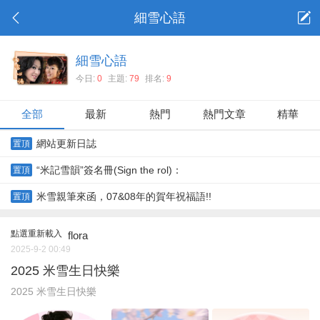
細雪心語
細雪心語
今日:
0
主題:
79
排名:
9
全部
最新
熱門
熱門文章
精華
網站更新日誌
置頂
“米記雪韻”簽名冊(Sign the rol)：
置頂
米雪親筆來函，07&08年的賀年祝福語!!
置頂
點選重新載入
flora
2025-9-2 00:49
2025 米雪生日快樂
2025 米雪生日快樂