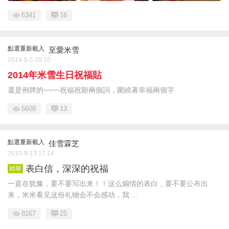
6341
16
點選重新載入
至愛米雪
2014-8-5 09:10
2014年米雪生日祝福貼
還是例牌的~~~~祝福祝願兩個詞，圍繞著幸福兩個字
5608
13
點選重新載入
佳雪霖芝
2010-9-13 17:14
表白信，深深的祝福
精華
一直在犹豫，要不要写出来！！这么煽情的表白，要不要公布出
来，米米看见这份礼物会不会感动，我 ...
8167
25