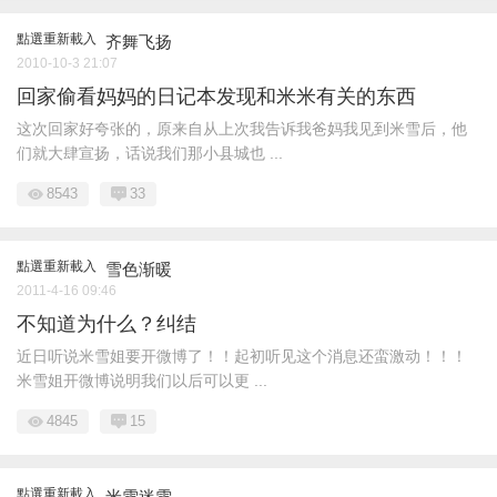
點選重新載入
齐舞飞扬
2010-10-3 21:07
回家偷看妈妈的日记本发现和米米有关的东西
这次回家好夸张的，原来自从上次我告诉我爸妈我见到米雪后，他
们就大肆宣扬，话说我们那小县城也 ...
8543
33
點選重新載入
雪色渐暖
2011-4-16 09:46
不知道为什么？纠结
近日听说米雪姐要开微博了！！起初听见这个消息还蛮激动！！！
米雪姐开微博说明我们以后可以更 ...
4845
15
點選重新載入
米雪迷雪