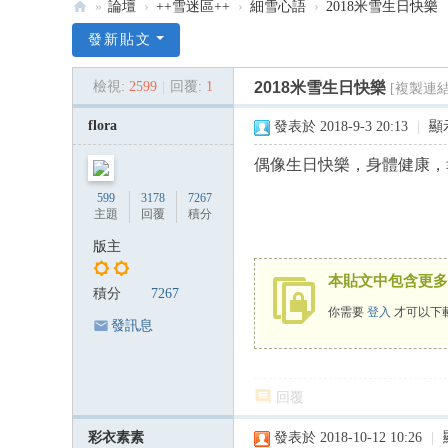
»
論壇
›
++雪迷區++
›
細雪心語
›
2018米雪生日快樂
:::
發新貼文
米
檢視:
2599
|
回覆:
1
2018米雪生日快樂
[複製連結
雪
米
flora
發表於 2018-9-3 20:13
|
顯
記
偶像生日快樂，身體健康，
雪
599
3178
7267
韻
主題
回覆
積分
—
版主
米
本貼文中包含更多
積分
7267
雪
你需要
登入
才可以下
專
發訊息
屬
論
回覆
壇
彩衣素素
發表於 2018-10-12 10:26
|
:::