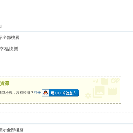
尋
]
示全部樓層
幸福快樂
×
資源
載或檢視，沒有帳號？
註冊
顯示全部樓層