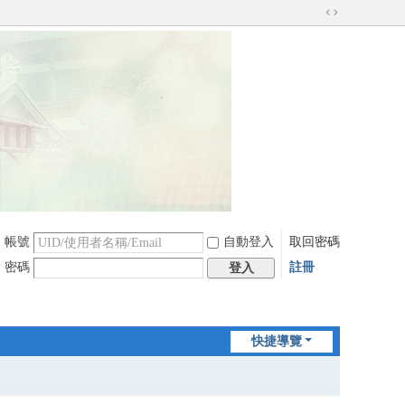
切
換
到
寬
版
帳號
自動登入
取回密碼
密碼
註冊
登入
快捷導覽