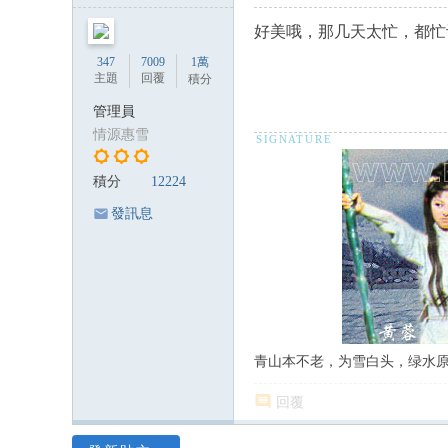
好美哦，那几天太忙，都忙
347
7009
1萬
主題
回覆
積分
管理員
情源惠雪
積分
12224
發訊息
青山本不老，为雪白头，绿水
回覆