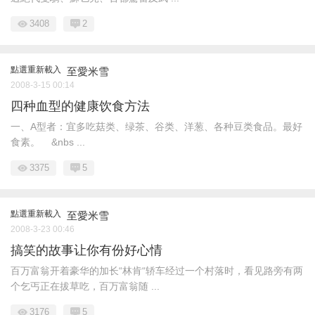
3408
2
點選重新載入
至愛米雪
2008-3-15 00:14
四种血型的健康饮食方法
一、A型者：宜多吃菇类、绿茶、谷类、洋葱、各种豆类食品。最好
食素。 &nbs ...
3375
5
點選重新載入
至愛米雪
2008-3-23 00:46
搞笑的故事让你有份好心情
百万富翁开着豪华的加长“林肯“轿车经过一个村落时，看见路旁有两
个乞丐正在拔草吃，百万富翁随 ...
3176
5