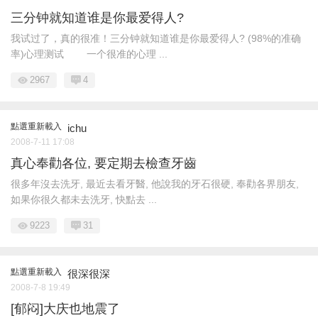
三分钟就知道谁是你最爱得人?
我试过了，真的很准！三分钟就知道谁是你最爱得人? (98%的准确
率)心理测试 一个很准的心理 ...
2967
4
點選重新載入
ichu
2008-7-11 17:08
真心奉勸各位, 要定期去檢查牙齒
很多年沒去洗牙, 最近去看牙醫, 他說我的牙石很硬, 奉勸各界朋友,
如果你很久都未去洗牙, 快點去 ...
9223
31
點選重新載入
很深很深
2008-7-8 19:49
[郁闷]大庆也地震了