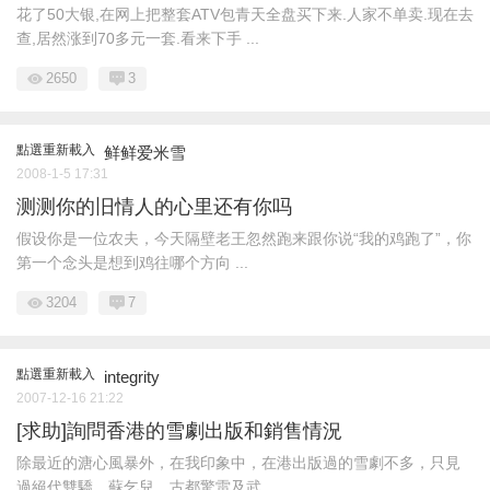
花了50大银,在网上把整套ATV包青天全盘买下来.人家不单卖.现在去
查,居然涨到70多元一套.看来下手 ...
2650
3
點選重新載入
鲜鲜爱米雪
2008-1-5 17:31
测测你的旧情人的心里还有你吗
假设你是一位农夫，今天隔壁老王忽然跑来跟你说“我的鸡跑了”，你
第一个念头是想到鸡往哪个方向 ...
3204
7
點選重新載入
integrity
2007-12-16 21:22
[求助]詢問香港的雪劇出版和銷售情況
除最近的溏心風暴外，在我印象中，在港出版過的雪劇不多，只見
過絕代雙驕、蘇乞兒、古都驚雷及武 ...