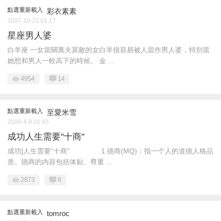
點選重新載入
彩衣素素
2007-10-22 01:17
星座男人婆
白羊座 一女當關萬夫莫敵的女白羊很容易被人當作男人婆，特別當
她想和男人一較高下的時候。 金 ...
4954
14
點選重新載入
至愛米雪
2008-4-8 01:45
成功人生需要"十商"
成功]人生需要“十商" 1.德商(MQ)：指一个人的道德人格品
质。德商的内容包括体贴、尊重 ...
2873
8
點選重新載入
tomroc