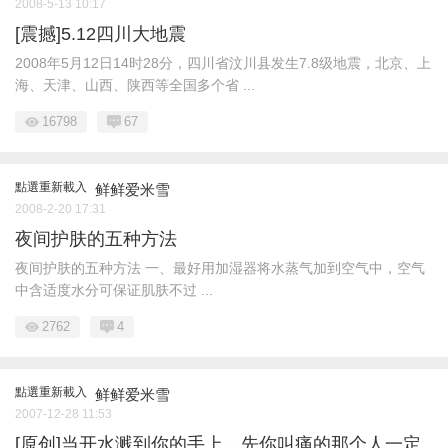
2008-5-13 10:17
[震撼]5.12四川大地震
2008年5月12日14时28分，四川省汶川县发生7.8级地震，北京、上
海、天津、山西、陕西等全国多个省 ...
16798
67
點選重新載入
鲜鲜爱米雪
2008-2-20 17:31
夜间护肤的五种方法
夜间护肤的五种方法 一、最好用加湿器将水蒸气加到空气中，空气
中含适度水分可保证肌肤不过 ...
2762
4
點選重新載入
鲜鲜爱米雪
2007-12-28 11:53
[原创]当开水溅到你的手上，先你叫痛的那个人一定