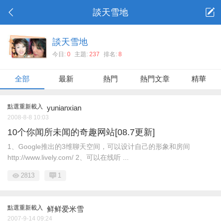
談天雪地
談天雪地
今日:
0
主題:
237
排名:
8
全部
最新
熱門
熱門文章
精華
點選重新載入
yunianxian
2008-8-8 10:03
10个你闻所未闻的奇趣网站[08.7更新]
1、Google推出的3维聊天空间，可以设计自己的形象和房间
http://www.lively.com/ 2、可以在线听 ...
2813
1
點選重新載入
鲜鲜爱米雪
2007-9-14 09:24