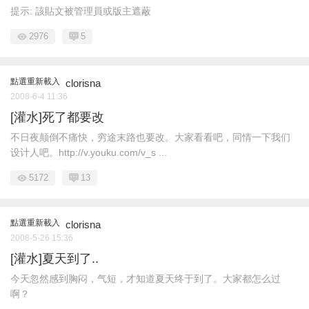
提示:
該貼文被管理員或版主遮蔽
2976
5
點選重新載入
clorisna
2008-6-4 11:36
[灌水]死了都要改
不日夜颠倒不痛快，穷途末路也要改。大家看看吧，同情一下我们
设计人吧。http://v.youku.com/v_s ...
5172
13
點選重新載入
clorisna
2008-5-26 15:36
[灌水]夏天到了..
今天忽然感到胸闷，气短，才知道夏天终于到了。大家都怎么过
啊？