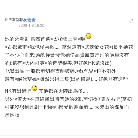
點選重新載入
彩衣素素
#
6
2008-1-8 16:30
她的必看劇,當然首選<太極張三豐>啦
<古都驚雷>我也極喜歡.... 當然還有<武俠帝女花>(長平她花
了不少心血來演繹,你會發覺她份高貴氣質是別的演員沒有
的);還有<大內群英>的造型很美,但好象HK還沒出)
TVB出品,一般都剪切得支離破碎,<蘇乞兒>也不例外
還有<絕代雙嬌>雖然只得三集(出的碟裏).... 好象只有這些
HK有出過吧
其他都在大陸出為多,,,,
另外<倚天>在無線播出時有她的8集,剪切得7集左右吧(當初
可能沒想到此劇一開始那麽受歡迎而剪.... 大陸出的碟反而
是足版.