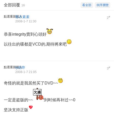
全部回覆
看全部
倒序瀏覽
16
點選重新載入
彩衣素素
#
2
2008-1-7 11:30
恭喜integrity賣到心頭好
以往出的碟都是VCD的,期待將來吧
點選重新載入
ly洛烨
#
3
2008-1-7 21:05
奇怪的就是我居然买了DVD~~
一定是盗版的~~
到时候再补过~~0
坚决支持正版