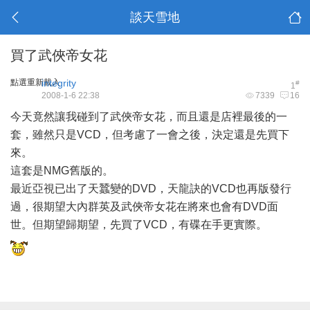
談天雪地
買了武俠帝女花
點選重新載入
integrity
#
1
2008-1-6 22:38
7339
16
今天竟然讓我碰到了武俠帝女花，而且還是店裡最後的一
套，雖然只是VCD，但考慮了一會之後，決定還是先買下
來。
這套是NMG舊版的。
最近亞視已出了天蠶變的DVD，天龍訣的VCD也再版發行
過，很期望大內群英及武俠帝女花在將來也會有DVD面
世。但期望歸期望，先買了VCD，有碟在手更實際。