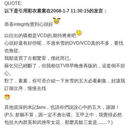
QUOTE:
以下是引用
彩衣素素
在2008-1-7 11:30:15的发言：
恭喜integrity賣到心頭好
以往出的碟都是VCD的,期待將來吧
心頭好還有好些呢，不過米雪的DVD/VCD真的不多，要找
也無從。
我順道買了古都驚雷，僅此而已。
蘇乞兒已經斷了，但我相信TVB早晚會再版的，這套倒不担
心。
對了，素素，你可否介紹一下米雪的五大必看劇集，好讓我
訂個次序，慢慢去找
其他資深的米記fans，也請你們說說心中的五大，謝謝！
(P.S. 射鵰不算，因一定不會出碟。五甲之中，我覺得必然
包括大內群英和武俠帝女花，那麼其餘三套是........？)