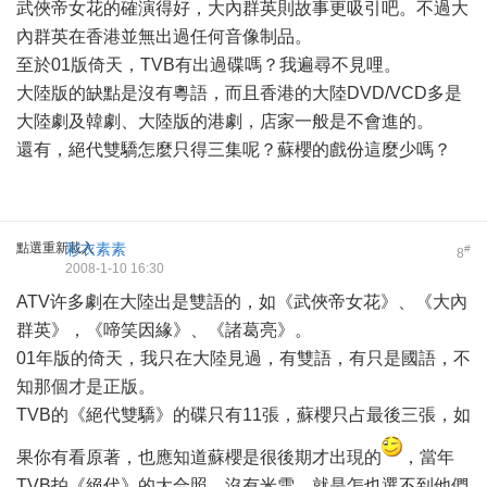
武俠帝女花的確演得好，大內群英則故事更吸引吧。不過大
內群英在香港並無出過任何音像制品。
至於01版倚天，TVB有出過碟嗎？我遍尋不見哩。
大陸版的缺點是沒有粵語，而且香港的大陸DVD/VCD多是
大陸劇及韓劇、大陸版的港劇，店家一般是不會進的。
還有，絕代雙驕怎麼只得三集呢？蘇櫻的戲份這麼少嗎？
點選重新載入
彩衣素素
#
8
2008-1-10 16:30
ATV许多劇在大陸出是雙語的，如《武俠帝女花》、《大內
群英》，《啼笑因緣》、《諸葛亮》。
01年版的倚天，我只在大陸見過，有雙語，有只是國語，不
知那個才是正版。
TVB的《絕代雙驕》的碟只有11張，蘇櫻只占最後三張，如
果你有看原著，也應知道蘇櫻是很後期才出現的
，當年
TVB拍《絕代》的大合照，沒有米雪，就是怎也選不到他們