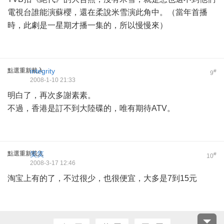
電視台誰能演蘇櫻，還在柔說米雪演此角中。（當年首播
時，此劇是一星期才播一集的，所以慢慢來）
點選重新載入
integrity
#
9
2008-1-10 21:33
明白了，再次多謝素素。
不過，香港是訂不到大陸碟的，唯有期待ATV。
點選重新載入
笑笑
#
10
2008-3-17 12:46
淘宝上有的了，不过很少，也很便宜，大多是7到15元