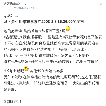
點選重新載入
integrity
#
7
2008-1-8 21:49
QUOTE:
以下是引用
彩衣素素
在2008-1-8 16:30:09的发言：
她的必看劇,當然首選<太極張三豐>啦
<古都驚雷>我也極喜歡.... 當然還有<武俠帝女花>(長平她花
了不少心血來演繹,你會發覺她份高貴氣質是別的演員沒有
的);還有<大內群英>的造型很美,但好象HK還沒出)
TVB出品,一般都剪切得支離破碎,<蘇乞兒>也不例外
還有<絕代雙嬌>雖然只得三集(出的碟裏).... 好象只有這些
HK有出過吧
其他都在大陸出為多,,,,
另外<倚天>在無線播出時有她的8集,剪切得7集左右吧(當初
可能沒想到此劇一開始那麽受歡迎而剪.... 大陸出的碟反而
是足版.
謝謝彩衣！