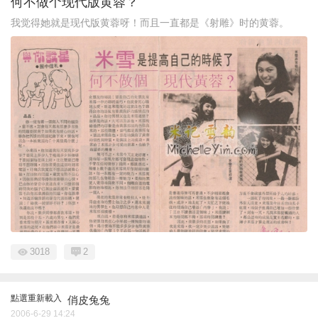
何不做个现代版黄蓉？
我觉得她就是现代版黄蓉呀！而且一直都是《射雕》时的黄蓉。
3018
2
點選重新載入
俏皮兔兔
2006-6-29 14:24