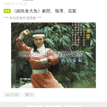
2005-12-12 15:25
《細魚食大魚》劇照、報導、花絮
精華
**** 本內容被作者隱藏 ****
17132
71