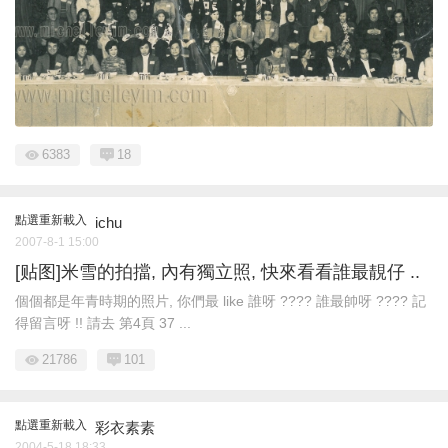
6383
18
點選重新載入
ichu
2007-8-1 15:00
[贴图]米雪的拍擋, 內有獨立照, 快來看看誰最靚仔 ..
個個都是年青時期的照片, 你們最 like 誰呀 ???? 誰最帥呀 ???? 記
得留言呀 !! 請去 第4頁 37 ...
21786
101
點選重新載入
彩衣素素
2004-5-18 18:33