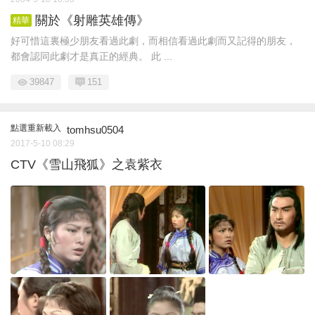
關於《射雕英雄傳》
精華
好可惜這裏極少朋友看過此劇，而相信看過此劇而又記得的朋友，
都會認同此劇才是真正的經典。 此 ...
39847
151
點選重新載入
tomhsu0504
2017-5-10 08:29
CTV《雪山飛狐》之袁紫衣