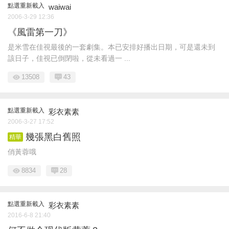
點選重新載入
waiwai
2006-3-29 12:36
《風雷第一刀》
是米雪在佳視最後的一套劇集。本已安排好播出日期，可是還未到
該日子，佳視已倒閉啦，從未看過一 ...
13508
43
點選重新載入
彩衣素素
2006-3-27 17:52
幾張黑白舊照
精華
俏黃蓉哦
8834
28
點選重新載入
彩衣素素
2016-6-8 21:40