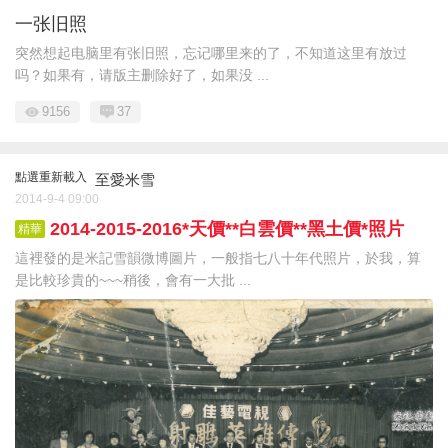
一张旧照
突然想起电脑里有张旧照，忘记哪里来的了，不知道这里有放过
吗？如果有，请版主删除好了，如果没 ...
9156
37
點選重新載入
至愛米雪
2014-9-4 09:00
2014-2015-2016*天價**白雲價**黑土價*照片
精華
這裡發的是米記雪韻微博圖片，一般指七八十年代照片，於我，算
是比較珍貴的~~~稍後，會有一大批 ...