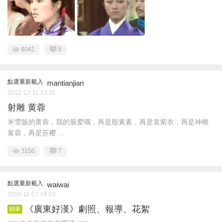
4041
8
點選重新載入
mantianjian
2012-12-11 13:16
射雕 黄蓉
米雪版的黄蓉，我的最爱哦，再是殷素素，再是袁紫衣，再是神雕
黄蓉，再是苏樱 ...
3156
7
點選重新載入
waiwai
2005-11-27 14:03
《廣東好漢》劇照、報導、花絮
精華