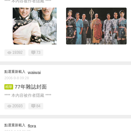
**** 本內容被作者隱藏 ****
19392
73
點選重新載入
waiwai
2006-9-8 09:28
77年雜誌封面
精華
**** 本內容被作者隱藏 ****
20593
84
點選重新載入
flora