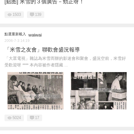
[贴图] 米雪的３個廣告－勁正呀！
1503
139
點選重新載入
waiwai
2006-7-3 14:19
「米雪之友會」聯歡會盛況報導
「大眾電視」雜誌為米雪而辦的影迷會和聚會，盛況空前，米雪好
受歡迎呀 **** 本內容被作者隱藏 ...
5024
17