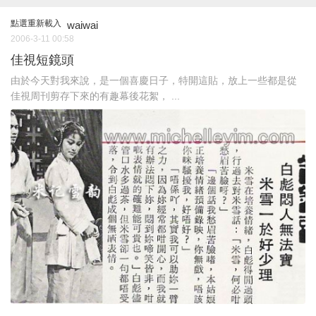
點選重新載入
waiwai
2006-3-11 00:58
佳視短鏡頭
由於今天對我來說，是一個喜慶日子，特開這貼，放上一些都是從
佳視周刊剪存下來的有趣幕後花絮， ...