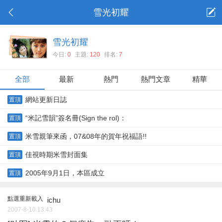
雪光初耀
雪光初耀
今日:
0
主題:
120
排名:
7
全部
最新
熱門
熱門文章
精華
網站更新日誌
置頂
“米記雪韻”簽名冊(Sign the rol)：
置頂
米雪親筆來函，07&08年的賀年祝福語!!
置頂
佳視時期米雪封面集
置頂
2005年9月1日，本區成立
置頂
點選重新載入
ichu
2007-8-10 13:43