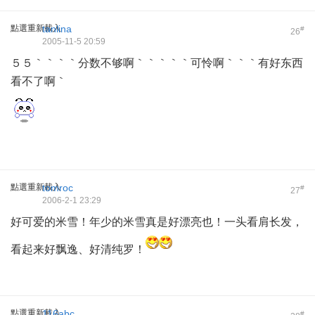
點選重新載入
tanlina
#
26
2005-11-5 20:59
５５｀｀｀｀分数不够啊｀｀｀｀｀可怜啊｀｀｀有好东西
看不了啊｀
點選重新載入
tomroc
#
27
2006-2-1 23:29
好可爱的米雪！年少的米雪真是好漂亮也！一头看肩长发，
看起来好飘逸、好清纯罗！
點選重新載入
116abc
#