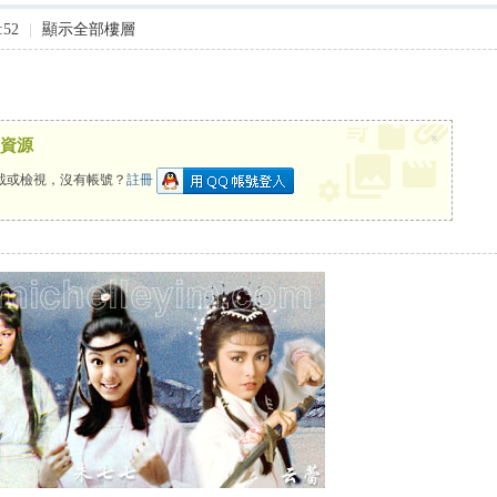
:52
|
顯示全部樓層
×
資源
載或檢視，沒有帳號？
註冊