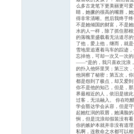
么多古龙笔下更美丽更可爱
睛，她撅的很高的嘴唇，她
得非常清晰。然后我终于终
不是她倾国的财富，不是她
水的人一样，除了抓住那根
的落魄里盛载着无法道尽的
了他，爱上他，继而，就是
雪地里追逐着马车的踪迹，
忘掉他，可却一次又一次的
——“是的，我只喜欢沈浪
的扑入他怀里哭；第三次，
他洞察了秘密；第五次，你
都是怨到了极点，却又爱到
你不是他的知己，但是，那
界最相近的人，依旧是彼此
过客，无法融入。 你在吃
学会豁达学会从容，但是守
起她红润的双唇，她满脸的
悯，但是沈浪却假装没有看
你的嫉妒本就并非没有道理
私啊，连救命之水都可以相