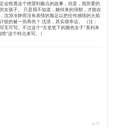
定会恨透这个绝望到极点的故事，但是，我所爱的
的女孩子。 只是我不知道，她何来的强韧，才能在
，沈浪冷静而没有表情的脸足以把任何感情的火焰
较的被一伤再伤？ 沈浪，其实很幸运。 （注：
写无可写。不过这个“古龙笔下的颜色女子”系列本
情”这个特点来写。）
檢舉