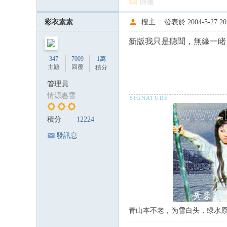
回覆
彩衣素素
樓主
|
發表於 2004-5-27 20
新版我只是聽聞，無緣一睹
347
7009
1萬
主題
回覆
積分
管理員
情源惠雪
積分
12224
發訊息
青山本不老，为雪白头，绿水