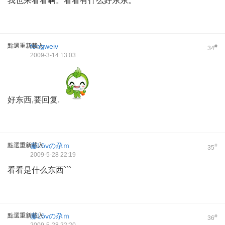
我也来看看啊。看看有什么好东东。
點選重新載入
fengweiv
#
34
2009-3-14 13:03
好东西,要回复.
點選重新載入
嘉Lǒvの尕ｍ
#
35
2009-5-28 22:19
看看是什么东西```
點選重新載入
嘉Lǒvの尕ｍ
#
36