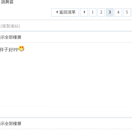
－跳舞篇
尋
返回清單
1
2
3
4
5
[複製連結]
顯示全部樓層
样子好PP
顯示全部樓層