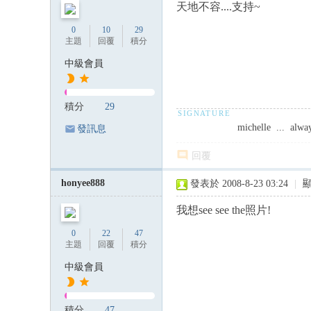
天地不容....支持~
0
10
29
主題
回覆
積分
中級會員
積分
29
michelle ... alwa
發訊息
回覆
honyee888
發表於 2008-8-23 03:24
|
我想see see the照片!
0
22
47
主題
回覆
積分
中級會員
積分
47