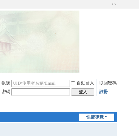
切
換
到
寬
版
帳號
自動登入
取回密碼
密碼
註冊
登入
快捷導覽