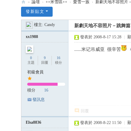
»
論壇
›
++米雪區++
›
愛雪一族
›
新劇天地不容照片
:::
發新貼文
米
樓主:
Candy
新劇天地不容照片－跳舞篇
雪
米
xx1988
發表於 2008-8-17 15:28
|
記
......米记吊威亚 很辛苦
雪
0
9
16
韻
主題
回覆
積分
—
初級會員
米
雪
積分
16
專
發訊息
屬
回覆
論
壇
Elsa8836
發表於 2008-8-22 11:50
|
:::