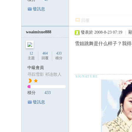
發訊息
回覆
woaimixue888
發表於 2008-8-23 07:19
|
雪姐跳舞是什么样子？我得
12
464
433
主題
回覆
積分
中級會員
寻踪雪影 祁连散人
積分
433
發訊息