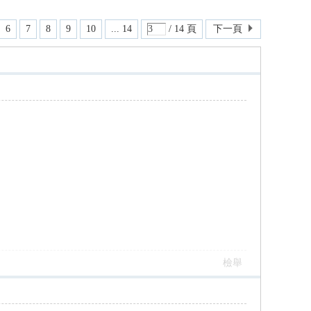
6
7
8
9
10
... 14
/ 14 頁
下一頁
檢舉