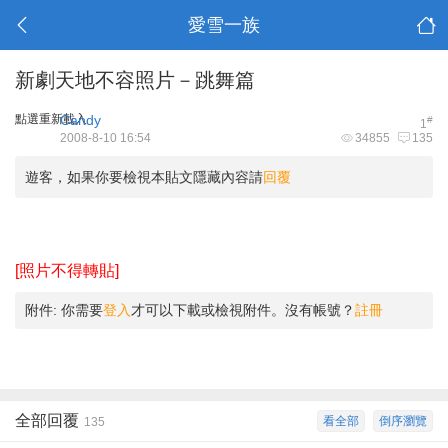
愛雪一族
新劇天地不容照片－跳舞篇
點選重新載入
Candy
#
1
2008-8-10 16:54
34855
135
遊客，如果你要檢視本貼文隱藏內容請
回覆
[照片不得轉貼]
附件:
你需要
登入
才可以下載或檢視附件。沒有帳號？
註冊
全部回覆
看全部
倒序瀏覽
135