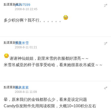
點選重新載入
pll197599
#
2
2008-8-10 22:45
多少积分啊？我不行。。。。。。
點選重新載入
至愛米雪
#
3
2008-8-11 01:21
谢谢神仙姐姐，剧里米雪的衣服都好漂亮～～
米雪吊威亚的样子很享受哈哈，看来她很喜欢吊威亚～～
點選重新載入
彩衣素素
#
4
2008-8-11 11:09
晕，原来我们的金钱都那么少，看来是设定问题
Candy你发附件先用阅读权限，大概10=100积分左右