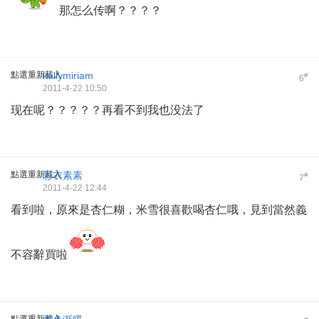
那怎么传啊？？？？
點選重新載入
kellymiriam
#
6
2011-4-22 10:50
现在呢？？？？？再看不到我也没法了
點選重新載入
彩衣素素
#
7
2011-4-22 12:44
看到啦，原來是杏仁糊，米雪很喜歡喝杏仁哦，見到當然義
不容辭買啦