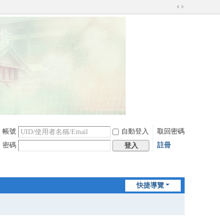
切
換
到
寬
版
帳號
自動登入
取回密碼
密碼
註冊
登入
快捷導覽