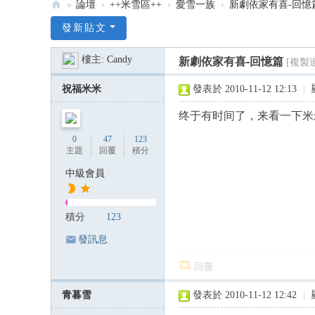
»
論壇
›
++米雪區++
›
愛雪一族
›
新劇依家有喜-回憶
:::
發新貼文
米
樓主:
Candy
新劇依家有喜-回憶篇
[複製
雪
米
祝福米米
發表於 2010-11-12 12:13
|
記
终于有时间了，来看一下米
雪
0
47
123
韻
主題
回覆
積分
—
中級會員
米
雪
積分
123
專
發訊息
屬
回覆
論
壇
青暮雪
發表於 2010-11-12 12:42
|
:::