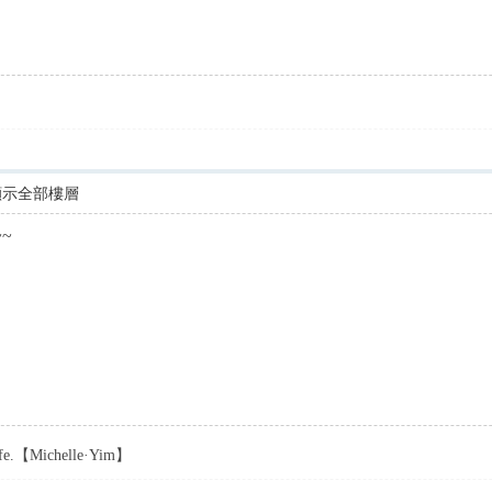
顯示全部樓層
~
life.【Michelle·Yim】