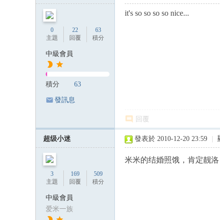
it's so so so so nice...
0
22
63
主題
回覆
積分
中級會員
積分
63
發訊息
回覆
超级小迷
發表於 2010-12-20 23:59
|
米米的结婚照饿，肯定靓洛
3
169
509
主題
回覆
積分
中級會員
爱米一族