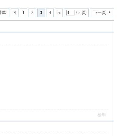
清單
1
2
3
4
5
/ 5 頁
下一頁
檢舉