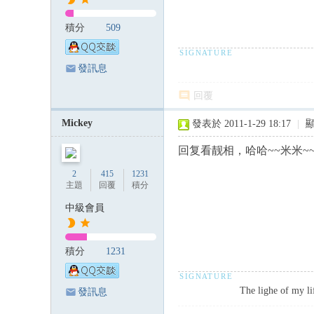
積分
509
發訊息
回覆
Mickey
發表於 2011-1-29 18:17
|
回复看靓相，哈哈~~米米~~
2
415
1231
主題
回覆
積分
中級會員
積分
1231
The lighe of my 
發訊息