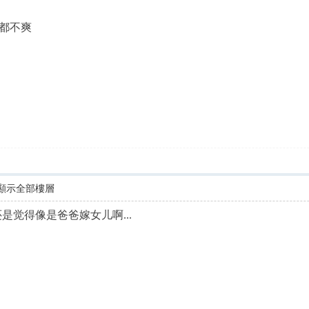
都不爽
顯示全部樓層
还是觉得像是爸爸嫁女儿啊...