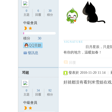
0
6
30
主題
回覆
積分
中級會員
積分
30
日月星辰，只是
有你的地方，温暖如春！
發訊息
回覆
邓超
發表於 2010-11-20 11:14
|
好就都没有看到米雪姐在戏
0
34
92
主題
回覆
積分
中級會員