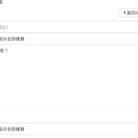
篇
尋
返回
連結]
顯示全部樓層
米！
顯示全部樓層