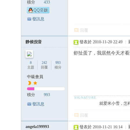
積分
433
發訊息
回覆
静候倪音
發表於 2010-11-20 22:49
|
虾扯蛋了，我居然今天才看
8
242
993
主題
回覆
積分
中級會員
積分
993
就爱米小雪，怎
發訊息
回覆
angela199993
發表於 2010-11-21 16:14
|