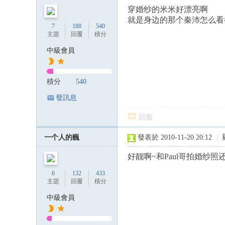
穿婚纱的米米好漂亮啊
就是身边的那个秦沛怎么看
7
188
540
主題
回覆
積分
中級會員
積分
540
發訊息
回覆
一个人的巍
發表於 2010-11-20 20:12
|
好靓啊~和Paul哥拍婚纱照
6
132
433
主題
回覆
積分
中級會員