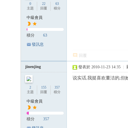
0
22
63
主題
回覆
積分
中級會員
積分
63
發訊息
回覆
jinenjing
發表於 2010-11-23 14:35
|
说实话,我挺喜欢董洁的,但
2
155
357
主題
回覆
積分
中級會員
積分
357