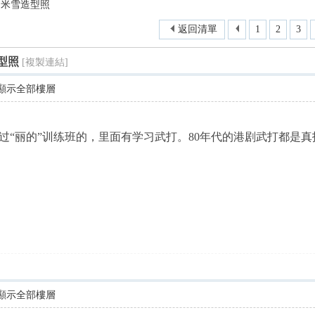
- 米雪造型照
尋
返回清單
1
2
3
造型照
[複製連結]
顯示全部樓層
过“丽的”训练班的，里面有学习武打。80年代的港剧武打都是
顯示全部樓層