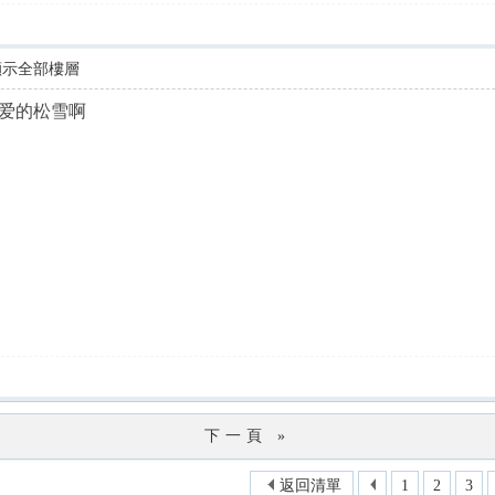
顯示全部樓層
爱的松雪啊
下一頁 »
返回清單
1
2
3