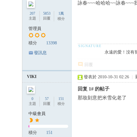
詠春~~~哈哈哈~~詠春~~~
207
5853
1萬
主題
回覆
積分
管理員
積分
13398
永遠的愛！没有
發訊息
回覆
VIKI
發表於 2010-10-31 02:26
|
回复 1# 的帖子
那妝刻意把米雪化老了
0
57
151
主題
回覆
積分
中級會員
積分
151