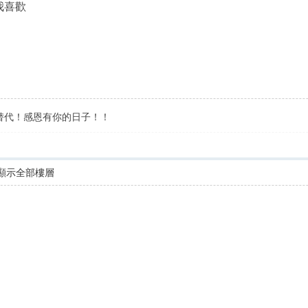
我喜歡
替代！感恩有你的日子！！
顯示全部樓層