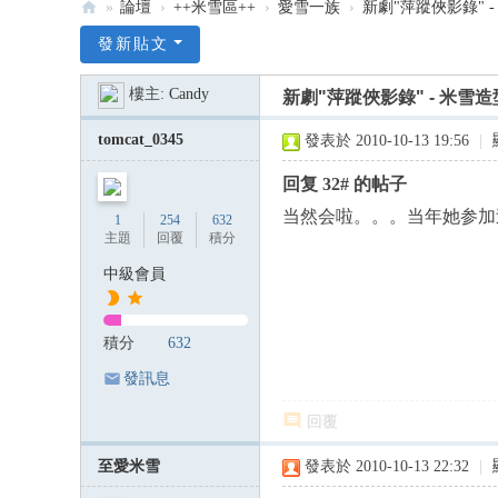
»
論壇
›
++米雪區++
›
愛雪一族
›
新劇"萍蹤俠影錄" 
:::
發新貼文
米
樓主:
Candy
新劇"萍蹤俠影錄" - 米雪
雪
米
tomcat_0345
發表於 2010-10-13 19:56
|
記
回复 32# 的帖子
雪
当然会啦。。。当年她参加
1
254
632
韻
主題
回覆
積分
—
中級會員
米
雪
積分
632
專
發訊息
屬
回覆
論
壇
至愛米雪
發表於 2010-10-13 22:32
|
:::