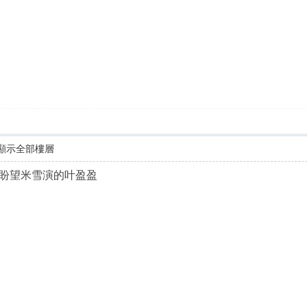
顯示全部樓層
盼望米雪演的叶盈盈