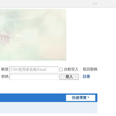
切
換
到
寬
版
帳號
自動登入
取回密碼
密碼
註冊
登入
快捷導覽