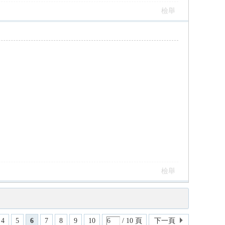
檢舉
檢舉
4
5
6
7
8
9
10
/ 10 頁
下一頁