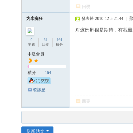
回覆
为米痴狂
發表於 2010-12-5 21:44
|
对这部剧很是期待，有我最
0
64
164
主題
回覆
積分
中級會員
積分
164
發訊息
回覆
發新貼文