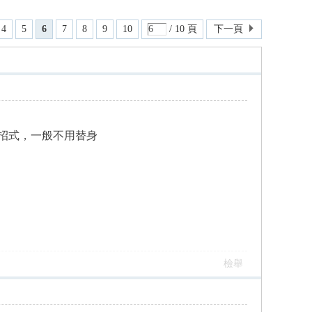
4
5
6
7
8
9
10
/ 10 頁
下一頁
真招式，一般不用替身
檢舉