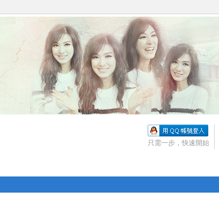
只需一步，快速開始