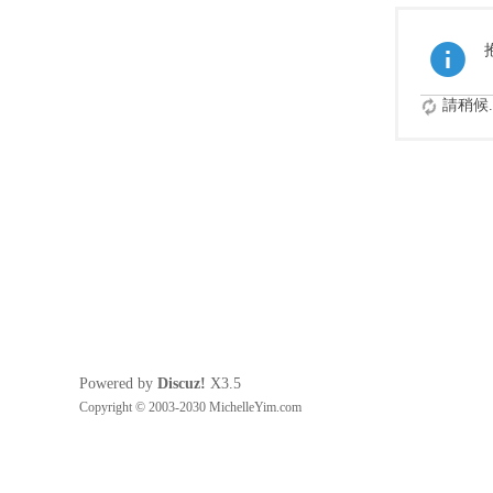
請稍候..
Powered by
Discuz!
X3.5
Copyright © 2003-2030 MichelleYim.com