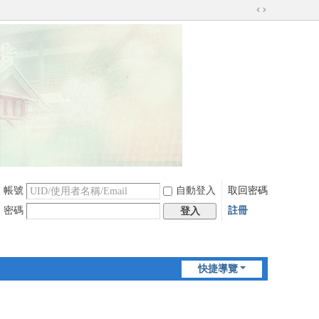
切
換
到
寬
版
帳號
自動登入
取回密碼
密碼
註冊
登入
快捷導覽