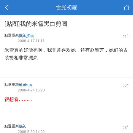
雪光初耀
[贴图]我的米雪黑白剪圖
點選重新載入
清风拂面
#
21
2008-4-17 11:17
米雪真的好漂亮啊，我非常喜欢她，还有赵雅芝，她们的古
装扮相非常漂亮
點選重新載入
huahua
#
22
2008-4-24 16:23
很想看……...
點選重新載入
ichu
#
23
2008-5-30 14:22