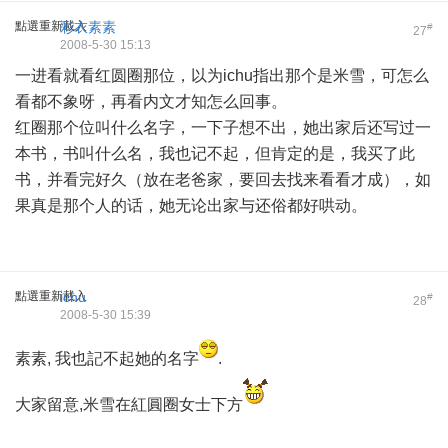
點選重新載入
彩衣素素
#
27
2008-5-30 15:13
一进看就看红圆圈那位，以为ichu指出那个是米雪，可怎么
看都不象呀，再看内文才知怎么回事。
红圈那个位叫什么名字，一下子想不出，她出家后还写过一
本书，书叫什么名，我也记不起，但肯定的是，我买了此
书，并看完好久（放在老爸家，要回去找来看看才成），如
果真是那个人的话，她无论出家与还俗都好哄动。
點選重新載入
ichu
#
28
2008-5-30 15:39
素素, 我也記不起她的名字
.
大家留意,米雪在紅圓圈女士下方