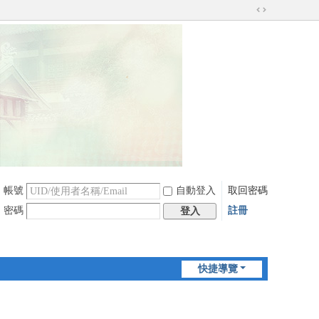
切
換
到
寬
版
帳號
自動登入
取回密碼
密碼
註冊
登入
快捷導覽