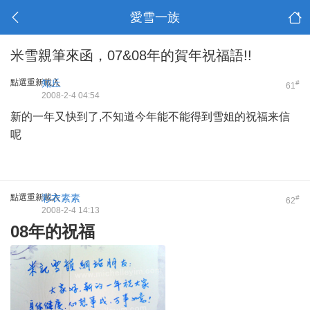
愛雪一族
米雪親筆來函，07&08年的賀年祝福語!!
點選重新載入
知丘
#
61
2008-2-4 04:54
新的一年又快到了,不知道今年能不能得到雪姐的祝福来信
呢
點選重新載入
彩衣素素
#
62
2008-2-4 14:13
08年的祝福