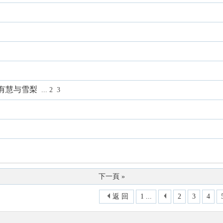
有慧与雪梨
...
2
3
下一頁 »
返 回
1 ...
2
3
4