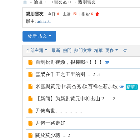
»
論壇
›
++雪友區++
›
親朋雪友
:::
親朋雪友
今日:
0
|
主題:
151
|
排名:
6
米
版主:
adia231
雪
發新貼文
米
記
全部主題
最新
熱門
熱門文章
精華
更多
雪
自制松哥视频，很棒哦~！！！
韻
雪梨在千王之王里的图
—
...
2
3
米
米雪與黃元申\黃杏秀\陳百祥在新加坡
精華1
雪
【新闻】为新剧黄元申将出山？
...
2
專
屬
尹佬离世。。。。。。
論
尹佬一路走好
壇
關於莫少聰
...
2
:::