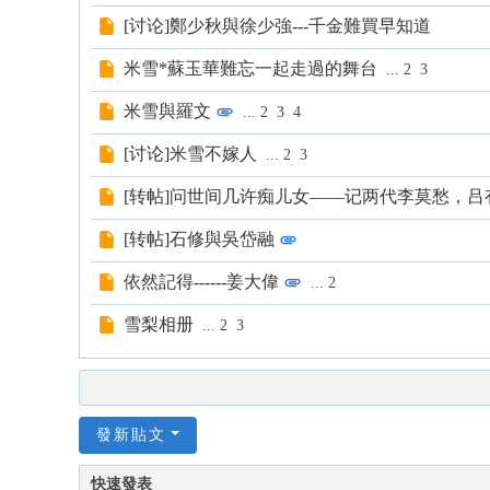
[讨论]鄭少秋與徐少強---千金難買早知道
米雪*蘇玉華難忘一起走過的舞台
...
2
3
米雪與羅文
...
2
3
4
[讨论]米雪不嫁人
...
2
3
[转帖]问世间几许痴儿女——记两代李莫愁，吕
[转帖]石修與吳岱融
依然記得------姜大偉
...
2
雪梨相册
...
2
3
發新貼文
快速發表