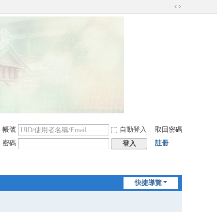
切
換
到
寬
版
帳號
自動登入
取回密碼
密碼
註冊
登入
快捷導覽