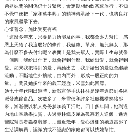
弟姐妹間的關係仍十分緊密，會定期相約飲茶或旅行，不知
不覺中便把「家和萬事興」的精神傳承給下一代，也將良好
的家風繼承下去。
心懷善念，施比受更有福
「這麼多年來，只要是力所能及的事，我都會盡力幫忙。感
恩上天給了我這麼好的條件，我健康、單身、無兒無女，那
為什麼不多去付出呢？表面上是我去幫人，實際上生命就像
一個圓，我給出什麼，就會得到什麼。我給出愛，就會得到
愛。如果我把得到的愛，再給出去，我所給出的愛就會繼續
流動，不斷地往外擴散，由內而外，形成一股正向的力
量。」問及她多年來的義工經歷，米雪如此回應。
她七十年代剛出道時，新戲宣傳手法往往是逢年過節到各區
派發應節食品。次數多了，米雪便和許多社服機構熟絡起
來，漸漸便以私人身份參加義工活動。四十多年間，她到過
內地山區助學扶貧，去過赤柱鐵皮屋為孤寡老人送飯，進過
醫院幫長者義務剪髮……最近幾年，愛心爆棚的她還當起了
生活調解員，認識的或不認識的家庭都可以找她幫忙。