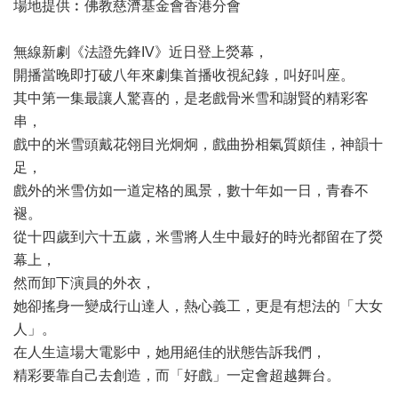
場地提供︰佛教慈濟基金會香港分會
無線新劇《法證先鋒IV》近日登上熒幕，
開播當晚即打破八年來劇集首播收視紀錄，叫好叫座。
其中第一集最讓人驚喜的，是老戲骨米雪和謝賢的精彩客
串，
戲中的米雪頭戴花翎目光炯炯，戲曲扮相氣質頗佳，神韻十
足，
戲外的米雪仿如一道定格的風景，數十年如一日，青春不
褪。
從十四歲到六十五歲，米雪將人生中最好的時光都留在了熒
幕上，
然而卸下演員的外衣，
她卻搖身一變成行山達人，熱心義工，更是有想法的「大女
人」。
在人生這場大電影中，她用絕佳的狀態告訴我們，
精彩要靠自己去創造，而「好戲」一定會超越舞台。