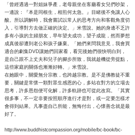
「曾經遇過一對姐妹爭產，老母親坐在客廳看女兒們吵架，
一邊說：『本是同根生，相煎何太急。』目睹後不免讓人心
酸。所以調解時，我會嘗試以常人的思考方向和客觀角度切
入，引導對方去做正確的決定。」米雪說。她的身邊不乏許
多有小孩的主婦朋友，早年望夫成功，望子成龍，然而夢想
成真後卻遭到老公和孩子嫌棄。「她們來問我意見，我會買
適合的劇集DVD讓她們回家看，看完後她們很快明白到，
是自己跟不上丈夫和兒子的腳步所致，我就趁機從旁提點，
這些家庭的關係也漸漸好轉。」米雪說。
在她眼中，關愛無分宗教，也跨越宗教。是不是佛教徒不重
要，關鍵是常懷一顆對眾生感恩的心，多站在對方的立場去
思考，許多恩怨便可化解，許多軌跡也可從此改寫。「其實
很多事，不一定非要按照順序進行才是對，或一定要怎樣才
會得到結果。凡事盡自己所能，無悔付出，心懷善念就是最
好了。
http://www.buddhistcompassion.org/mobile/bc-book/bc-