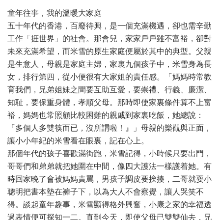
童年往事，我的溫暖大家庭
五十年代的香港，百廢待興，是一個充滿機遇，卻也需辛勤
工作「捱世界」的社會。那會兒，家家戶戶雖不富裕，卻對
未來充滿希望，而米雪的原生家庭便屬於其中的典型。父親
是生意人，母親是家庭主婦，家裏九個孩子中，米雪身為長
女，排行第四，從小便很有大家姐的責任感。「媽媽時常教
育我們，兄弟姐妹之間要互助互愛，要崇禮、行義、廉潔、
知耻，要保重身體，孝順父母。那時即使家裏條件算不上富
裕，媽媽也常照顧比較困難的親戚到家裏吃飯，她總說：
『多個人多雙筷而已，沒所謂啦！』」母親的樂觀與正面，
讓小小年紀的米雪看在眼裏，記在心上。
那個年代的孩子喜歡滿街跑，米雪記得，小時候只要出門，
哥哥們和弟弟就把她圍在中間，像四大護法一樣護着她。有
時回家晚了會被媽媽責罵，男孩子調皮要挨揍，二哥就耍小
聰明把書本墊在褲子下，以為大人不會察覺，讓人哭笑不
得。談起童年趣事，米雪顯得格外興奮，小康之家的幸福透
過表情便可探知一二。直到今天，即使父母已雙雙仙去，兄