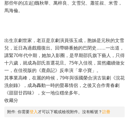
那些年的(左起)魏秋華、萬梓良、文雪兒、蕭笙叔、米雪，
馬海倫。
出生京劇世家，老豆是京劇演員張玉成，胞姊是元秋的文雪
兒，近日為過戲癮復出。回帶睇番她的巴閉史……一出道，
講緊70年代中期，她加入影圈，是早期邵氏旗下藝人，只得
十六歲，就成為邵氏首選花旦。75年入佳視，當然繼續做女
一，在佳視版的《鹿鼎記》反串演「韋小寶」。
其事業高峰，在麗的時候，79年與張國榮合演古裝劇《浣花
洗劍錄》，成為轟動一時的螢幕情侶，之後又合作青春劇
《甜甜廿四味》，女一地位穩坐多年。
收藏分
附件:
你需要
登入
才可以下載或檢視附件。沒有帳號？
註冊