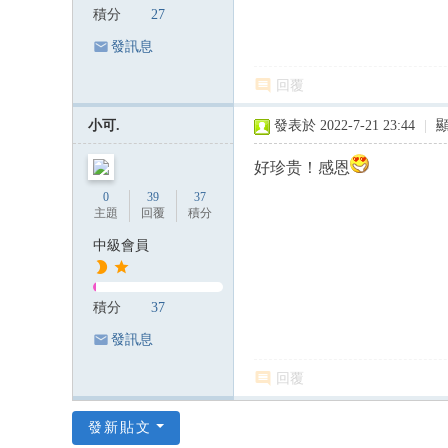
積分
27
發訊息
回覆
小可.
發表於 2022-7-21 23:44
|
好珍贵！感恩
0
39
37
主題
回覆
積分
中級會員
積分
37
發訊息
回覆
發新貼文