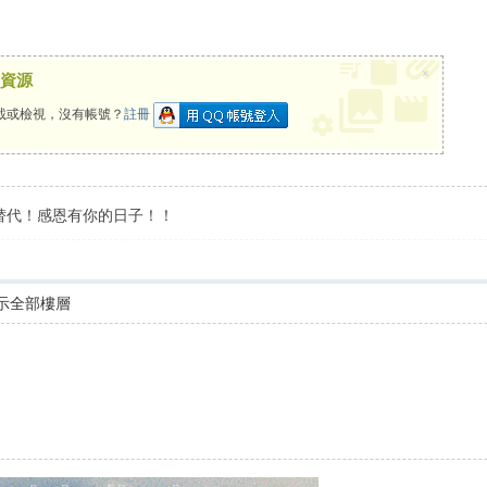
×
資源
載或檢視，沒有帳號？
註冊
替代！感恩有你的日子！！
示全部樓層