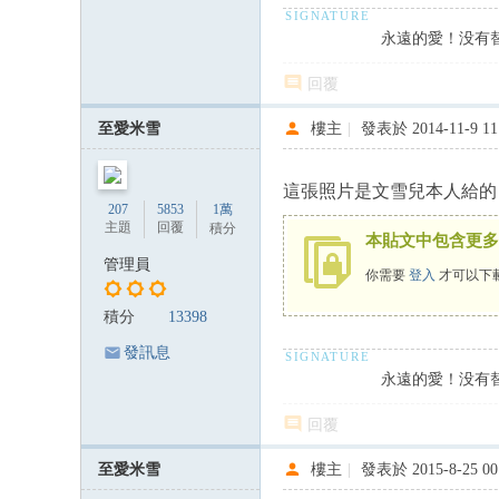
永遠的愛！没有
回覆
至愛米雪
樓主
|
發表於 2014-11-9 11
這張照片是文雪兒本人給的
207
5853
1萬
主題
回覆
積分
本貼文中包含更多
管理員
你需要
登入
才可以下
積分
13398
發訊息
永遠的愛！没有
回覆
至愛米雪
樓主
|
發表於 2015-8-25 00