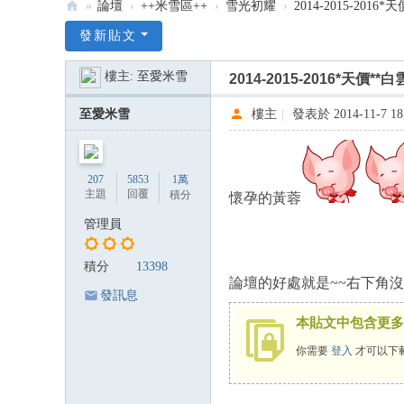
»
論壇
›
++米雪區++
›
雪光初耀
›
2014-2015-201
:::
發新貼文
米
樓主:
至愛米雪
2014-2015-2016*天價*
雪
米
至愛米雪
樓主
|
發表於 2014-11-7 18
記
雪
207
5853
1萬
韻
主題
回覆
積分
懷孕的黃蓉
—
管理員
米
雪
積分
13398
論壇的好處就是~~右下角
專
發訊息
屬
本貼文中包含更多
論
你需要
登入
才可以下
壇
:::