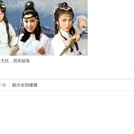
原无忧，因风皱脸
手機
|
顯示全部樓層