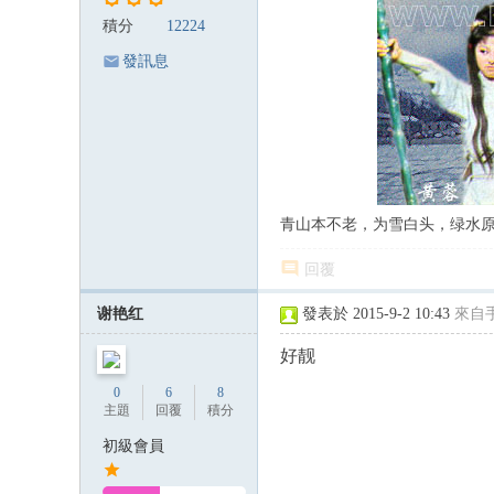
積分
12224
發訊息
青山本不老，为雪白头，绿水
回覆
谢艳红
發表於 2015-9-2 10:43
來自
好靓
0
6
8
主題
回覆
積分
初級會員