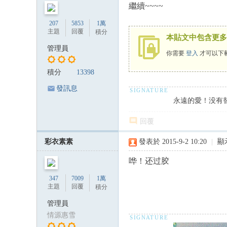
繼續~~~~
207
5853
1萬
主題
回覆
積分
本貼文中包含更多
管理員
你需要
登入
才可以下
積分
13398
發訊息
永遠的愛！没有
回覆
彩衣素素
發表於 2015-9-2 10:20
|
顯
哗！还过胶
347
7009
1萬
主題
回覆
積分
管理員
情源惠雪