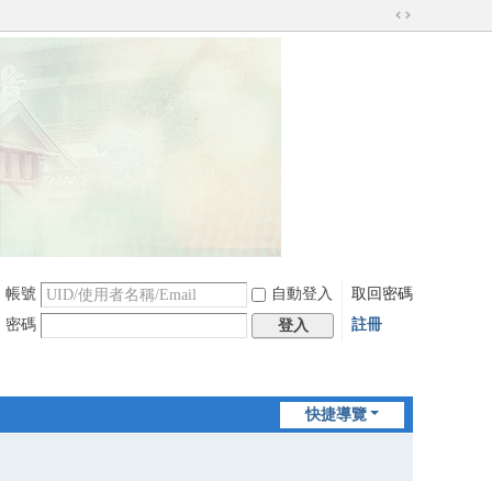
切
換
到
寬
版
帳號
自動登入
取回密碼
密碼
註冊
登入
快捷導覽