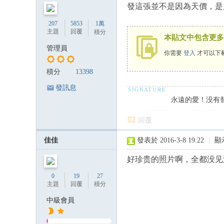
發這張並不是因為天價，是
207
5853
1萬
主題
回覆
積分
本貼文中包含更多
管理員
你需要
登入
才可以下
積分
13398
發訊息
永遠的愛！没有
回覆
佳佳
發表於 2016-3-8 19:22
|
顯
好珍贵的照片啊，全都没见
0
19
27
主題
回覆
積分
中級會員