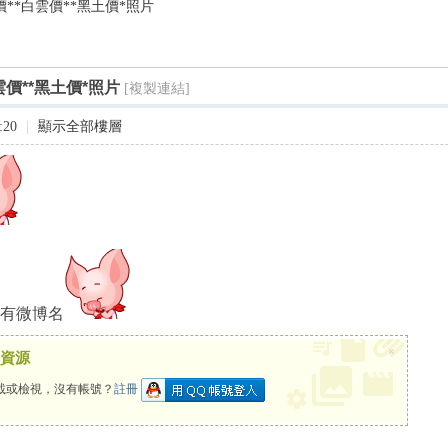
6*天價**白雲價**黑土價*照片
尋
*白雲價**黑土價*照片
[複製連結]
:20
|
顯示全部樓層
沒有微博名
×
資源
載或檢視，沒有帳號？
註冊