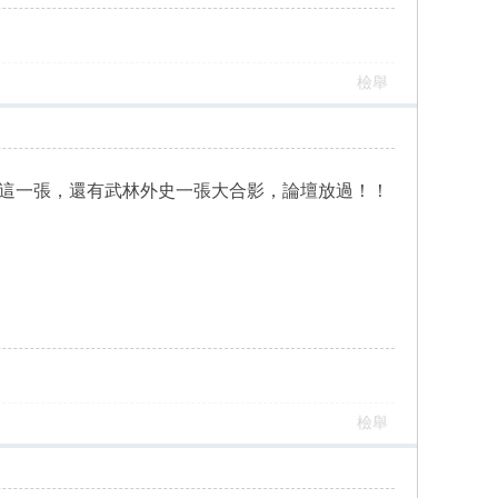
檢舉
這一張，還有武林外史一張大合影，論壇放過！！
檢舉