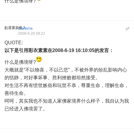
什么是佛境呀?
點選重新載入
clorisna
#
9
2008-6-20 09:22
QUOTE:
以下是引用
彩衣素素
在2008-6-19 16:10:05的发言：
什么是佛境呀?
大概就是“不以物喜，不以己悲”，不被外界的纷乱影响内心
的恬静，对好事坏事、胜利挫败都坦然接受。
对生活不再有愤世嫉俗和玩世不恭，尊重生命，理解生命，
善待生命。
呵呵，其实我也不知道人家佛家境界什么样子，我自认为我
已经进入佛境罢了。