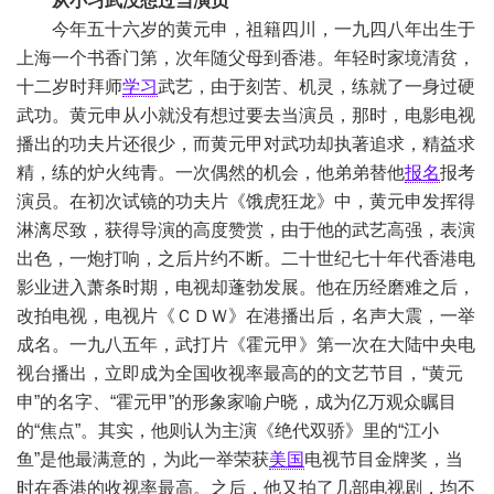
从小习武没想过当演员
今年五十六岁的黄元申，祖籍四川，一九四八年出生于
上海一个书香门第，次年随父母到香港。年轻时家境清贫，
十二岁时拜师
学习
武艺，由于刻苦、机灵，练就了一身过硬
武功。黄元申从小就没有想过要去当演员，那时，电影电视
播出的功夫片还很少，而黄元甲对武功却执著追求，精益求
精，练的炉火纯青。一次偶然的机会，他弟弟替他
报名
报考
演员。在初次试镜的功夫片《饿虎狂龙》中，黄元申发挥得
淋漓尽致，获得导演的高度赞赏，由于他的武艺高强，表演
出色，一炮打响，之后片约不断。二十世纪七十年代香港电
影业进入萧条时期，电视却蓬勃发展。他在历经磨难之后，
改拍电视，电视片《ＣＤＷ》在港播出后，名声大震，一举
成名。一九八五年，武打片《霍元甲》第一次在大陆中央电
视台播出，立即成为全国收视率最高的的文艺节目，“黄元
申”的名字、“霍元甲”的形象家喻户晓，成为亿万观众瞩目
的“焦点”。其实，他则认为主演《绝代双骄》里的“江小
鱼”是他最满意的，为此一举荣获
美国
电视节目金牌奖，当
时在香港的收视率最高。之后，他又拍了几部电视剧，均不