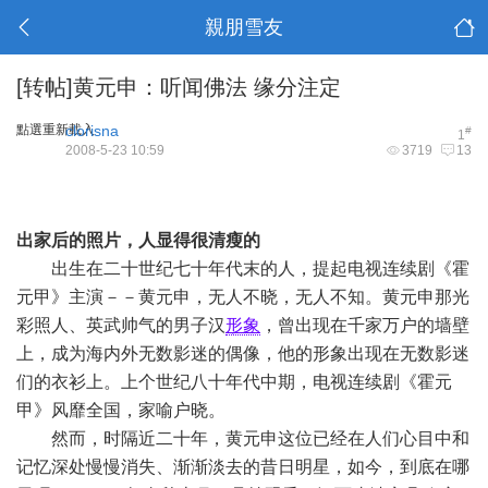
親朋雪友
[转帖]黄元申：听闻佛法 缘分注定
點選重新載入
clorisna
#
1
2008-5-23 10:59
3719
13
出家后的照片，人显得很清瘦的
出生在二十世纪七十年代末的人，提起电视连续剧《霍
元甲》主演－－黄元申，无人不晓，无人不知。黄元申那光
彩照人、英武帅气的男子汉
形象
，曾出现在千家万户的墙壁
上，成为海内外无数影迷的偶像，他的形象出现在无数影迷
们的衣衫上。上个世纪八十年代中期，电视连续剧《霍元
甲》风靡全国，家喻户晓。
然而，时隔近二十年，黄元申这位已经在人们心目中和
记忆深处慢慢消失、渐渐淡去的昔日明星，如今，到底在哪