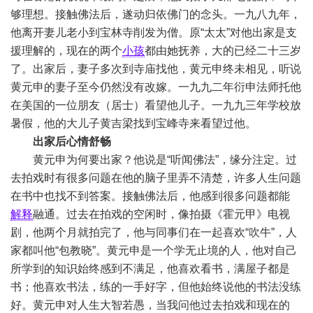
够理想。接触佛法后，遂动归依佛门的念头。一九八九年，
他离开妻儿老小到宝林寺削发为僧。原“太太”对他出家是支
援理解的，现在的两个
小孩
都由她抚养，大的已经二十三岁
了。出家后，妻子多次到寺庙找他，黄元申终未相见，听说
黄元申的妻子至今仍然没有改嫁。一九九二年衍申法师托他
在美国的一位朋友（居士）看望他儿子。一九九三年学校放
暑假，他的大儿子黄吉梁找到宝峰寺来看望过他。
出家后心情舒畅
黄元申为何要出家？他说是“听闻佛法”，缘分注定。过
去拍戏时有很多问题在他的脑子里弄不清楚，许多人生问题
在书中也找不到答案。接触佛法后，他感到很多问题都能
解释
融通。过去在拍戏的空闲时，像拍摄《霍元甲》电视
剧，他两个月就拍完了，他与同事们在一起喜欢“吹牛”，人
家都叫他“包教晓”。黄元申是一个学无止境的人，他对自己
所学到的知识始终感到不满足，他喜欢看书，满屋子都是
书；他喜欢书法，练的一手好字，但他始终说他的书法没练
好。黄元申对人生大智若愚，当我问他过去拍戏和现在的