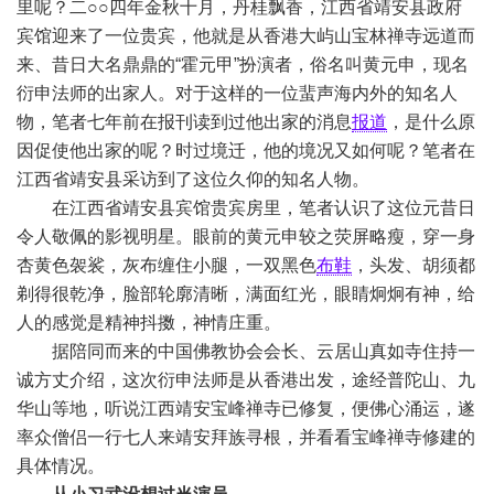
里呢？二○○四年金秋十月，丹桂飘香，江西省靖安县政府
宾馆迎来了一位贵宾，他就是从香港大屿山宝林禅寺远道而
来、昔日大名鼎鼎的“霍元甲”扮演者，俗名叫黄元申，现名
衍申法师的出家人。对于这样的一位蜚声海内外的知名人
物，笔者七年前在报刊读到过他出家的消息
报道
，是什么原
因促使他出家的呢？时过境迁，他的境况又如何呢？笔者在
江西省靖安县采访到了这位久仰的知名人物。
在江西省靖安县宾馆贵宾房里，笔者认识了这位元昔日
令人敬佩的影视明星。眼前的黄元申较之荧屏略瘦，穿一身
杏黄色袈裟，灰布缠住小腿，一双黑色
布鞋
，头发、胡须都
剃得很乾净，脸部轮廓清晰，满面红光，眼睛炯炯有神，给
人的感觉是精神抖擞，神情庄重。
据陪同而来的中国佛教协会会长、云居山真如寺住持一
诚方丈介绍，这次衍申法师是从香港出发，途经普陀山、九
华山等地，听说江西靖安宝峰禅寺已修复，便佛心涌运，遂
率众僧侣一行七人来靖安拜族寻根，并看看宝峰禅寺修建的
具体情况。