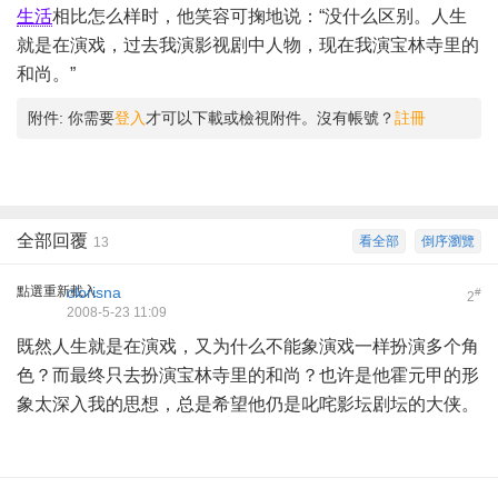
生活
相比怎么样时，他笑容可掬地说：“没什么区别。人生
就是在演戏，过去我演影视剧中人物，现在我演宝林寺里的
和尚。”
附件:
你需要
登入
才可以下載或檢視附件。沒有帳號？
註冊
全部回覆
看全部
倒序瀏覽
13
點選重新載入
clorisna
#
2
2008-5-23 11:09
既然人生就是在演戏，又为什么不能象演戏一样扮演多个角
色？而最终只去扮演宝林寺里的和尚？也许是他霍元甲的形
象太深入我的思想，总是希望他仍是叱咤影坛剧坛的大侠。