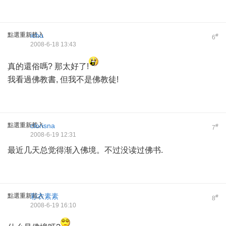
點選重新載入
ichu
#
6
2008-6-18 13:43
真的還俗嗎? 那太好了!
我看過佛教書, 但我不是佛教徒!
點選重新載入
clorisna
#
7
2008-6-19 12:31
最近几天总觉得渐入佛境。不过没读过佛书.
點選重新載入
彩衣素素
#
8
2008-6-19 16:10