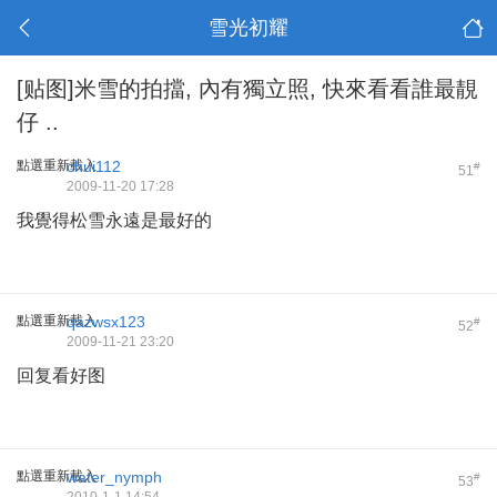
雪光初耀
[贴图]米雪的拍擋, 內有獨立照, 快來看看誰最靚
仔 ..
點選重新載入
chui112
#
51
2009-11-20 17:28
我覺得松雪永遠是最好的
點選重新載入
qazwsx123
#
52
2009-11-21 23:20
回复看好图
點選重新載入
water_nymph
#
53