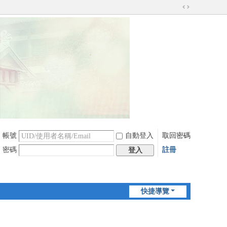
切
換
到
寬
版
帳號
自動登入
取回密碼
密碼
註冊
登入
快捷導覽