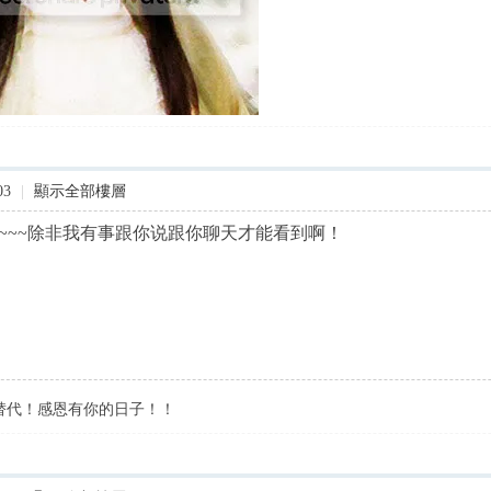
下雪是云的撕片, 我心的撕片如下雪. 在
03
|
顯示全部樓層
raz-tan-pf.blogspot.com/
意啊~~~除非我有事跟你说跟你聊天才能看到啊！
替代！感恩有你的日子！！