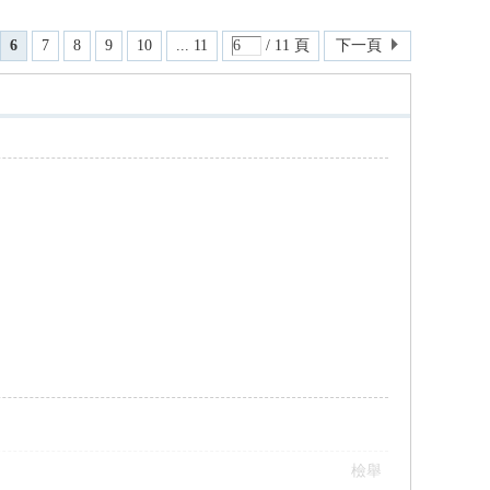
6
7
8
9
10
... 11
/ 11 頁
下一頁
檢舉