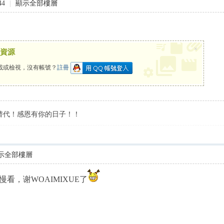
44
|
顯示全部樓層
×
資源
載或檢視，沒有帳號？
註冊
替代！感恩有你的日子！！
示全部樓層
看，谢WOAIMIXUE了