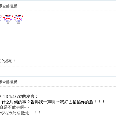
示全部樓層
初的感动！
示全部樓層
7-4-3 1:53:57的发言：
？晕~~什么时候的事？告诉我一声啊~~我好去掐掐你的脸！！！
我真是不敢去啊~~
~你话抵死晤抵死！！！