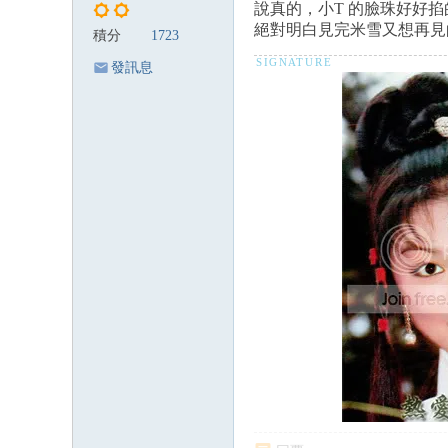
說真的，小T 的臉珠好好掐
絕對明白見完米雪又想再見
積分
1723
發訊息