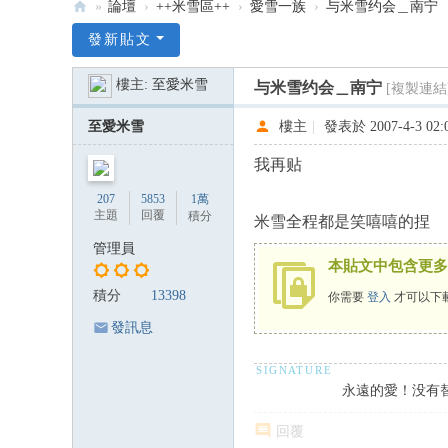
»
論壇
›
++米雪區++
›
愛雪一族
›
与米雪约会＿南宁
:::
發新貼文
米
樓主:
至愛米雪
与米雪约会＿南宁
[複製連結
雪
米
至愛米雪
樓主
|
發表於 2007-4-3 02:
記
我再贴
雪
207
5853
1萬
韻
主題
回覆
積分
米雪全程都是笑嘻嘻的捏
—
管理員
本貼文中包含更多
米
雪
積分
13398
你需要
登入
才可以下
專
發訊息
屬
論
永遠的愛！没有
壇
回覆
:::