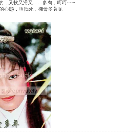
的，又軟又滑又……多肉，呵呵~~~
的心態，唔抵死，機會多著呢！