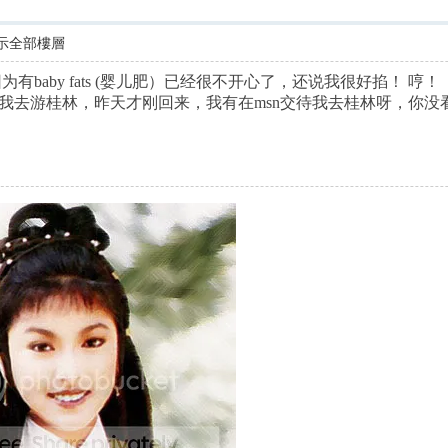
只願一生愛一人，因你是獨有http://blog.sina.com.
示全部樓層
人家因为有baby fats (婴儿肥）已经很不开心了，还说我很好
掐！ 哼！
我去游桂林，昨天才刚回来，我有在msn交待我去桂林呀，你没