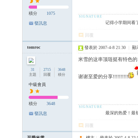
積分
1075
记得小学期间看
發訊息
回覆
tomroc
發表於 2007-4-8 21:30
|
顯
米雪的这串顶琏挺有特色的!!!
31
2715
3648
主題
回覆
積分
谢谢至爱的分享!!!!!!!!!!
中級會員
積分
3648
最深的热爱！最
發訊息
回覆
至愛米雪
樓主
|
發表於 2007-4-8 22: