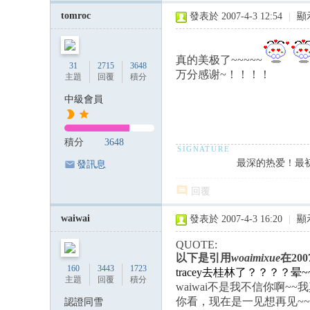
tomroc
發表於 2007-4-3 12:54
|
顯
真的美极了~~~~~
31
2715
3648
万分感谢~！！！！
主題
回覆
積分
中級會員
積分
3648
最深的热爱！最
發訊息
回覆
waiwai
發表於 2007-4-3 16:20
|
顯
QUOTE:
以下是引用
woaimixue
在200
160
3443
1723
tracey去桂林了？？？
主題
回覆
積分
waiwai不是我不信你啊~~
你看，现在是一见想再见~
認證同雪