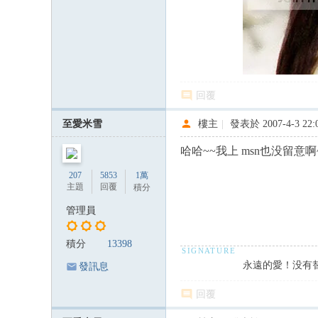
回覆
至愛米雪
樓主
|
發表於 2007-4-3 22:
WINTER SONATA : : + : : http://t
哈哈~~我上 msn也没留
207
5853
1萬
主題
回覆
積分
管理員
積分
13398
永遠的愛！没有
發訊息
回覆