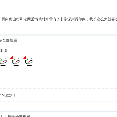
了再向虎山行和法网柔情就对米雪有了非常深刻得印象，我长这么大就喜
示全部樓層
!!!
初的感动！
18
|
顯示全部樓層