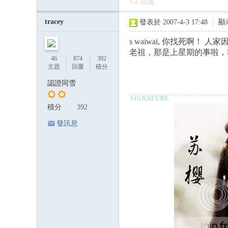
回覆
tracey
發表於 2007-4-3 17:48
|
顯
s waiwai, 你找死啊！ 
老祖，那是上星期的事啦，
46
874
392
主題
回覆
積分
認證同雪
積分
392
發訊息