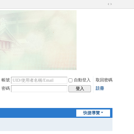
切
換
到
寬
版
帳號
自動登入
取回密碼
密碼
註冊
登入
快捷導覽