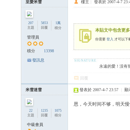
至愛米雪
樓主
|
發表於 2007-4-7 23:
207
5853
1萬
主題
回覆
積分
本貼文中包含更多
管理員
你需要
登入
才可以下
積分
13398
發訊息
永遠的愛！没有
回覆
米雪迷雪
發表於 2007-4-7 23:57
|
顯
恩，今天时间不够，明天慢慢
22
1235
1075
主題
回覆
積分
中級會員