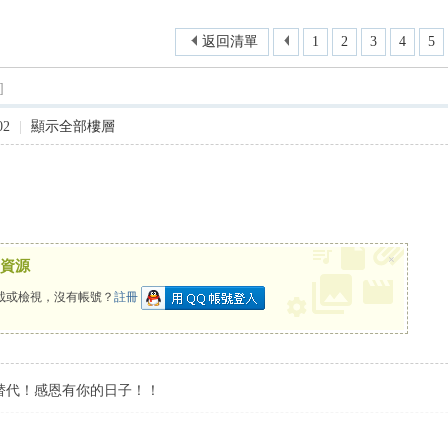
尋
返回清單
1
2
3
4
5
]
02
|
顯示全部樓層
×
資源
載或檢視，沒有帳號？
註冊
替代！感恩有你的日子！！