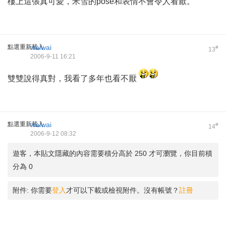
樓上這張真可愛，米雪的pose和表情不會令人看厭。
點選重新載入
waiwai
#
13
2006-9-11 16:21
雙雙說得真對，我看了多年也看不厭
點選重新載入
waiwai
#
14
2006-9-12 08:32
遊客，本貼文隱藏的內容需要積分高於 250 才可瀏覽，你目前積
分為 0
附件:
你需要
登入
才可以下載或檢視附件。沒有帳號？
註冊