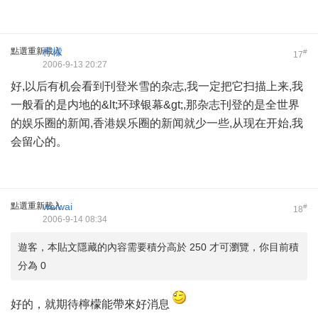
點選重新載入
柠檬
#
17
2006-9-13 20:27
好,以后有机会看到刊登米雪的杂志,我一定把它扫描上来,我
一般看的是内地的&lt;环球银幕&gt;,那杂志刊登的是全世界
的娱乐圈的新闻,香港娱乐圈的新闻就少一些,从现在开始,我
会留心的。
點選重新載入
waiwai
#
18
2006-9-14 08:34
遊客，本貼文隱藏的內容需要積分高於 250 才可瀏覽，你目前積
分為 0
好的，就期待檸檬能帶來好消息