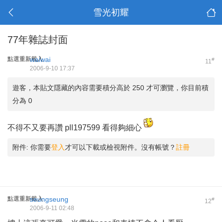
雪光初耀
77年雜誌封面
點選重新載入
waiwai
#
11
2006-9-10 17:37
遊客，本貼文隱藏的內容需要積分高於 250 才可瀏覽，你目前積
分為 0
不得不又要再讚 pll197599 看得夠細心
附件:
你需要
登入
才可以下載或檢視附件。沒有帳號？
註冊
點選重新載入
seungseung
#
12
2006-9-11 02:48