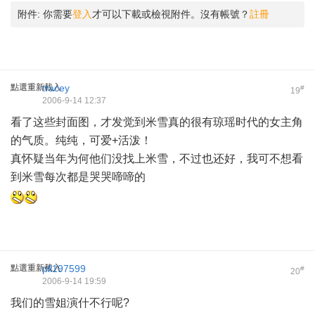
附件:
你需要
登入
才可以下載或檢視附件。沒有帳號？
註冊
點選重新載入
tracey
#
19
2006-9-14 12:37
看了这些封面图，才发觉到米雪真的很有琼瑶时代的女主角
的气质。纯纯，可爱+活泼！
真怀疑当年为何他们没找上米雪，不过也还好，我可不想看
到米雪每次都是哭哭啼啼的
點選重新載入
pll197599
#
20
2006-9-14 19:59
我们的雪姐演什不行呢?