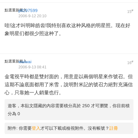
點選重新載入
pll197599
#
15
2006-9-12 20:10
哇!这才叫明眸皓齿!我特别喜欢这种风格的明星照。现在好
象明星们都很少照这种了。
點選重新載入
waiwai
#
16
2006-9-13 08:41
金電視平時都是雙封面的，用意是以兩個明星來作號召。但
這期不論底面都用了米雪，說明對米記的號召力絕對充滿信
心，只靠她一人銷量也行。
遊客，本貼文隱藏的內容需要積分高於 250 才可瀏覽，你目前積
分為 0
附件:
你需要
登入
才可以下載或檢視附件。沒有帳號？
註冊