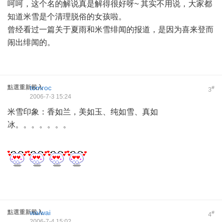
呵呵，这个名的解说真是解得很好呀~ 其实不用说，大家都
知道米雪是个清理脱俗的女孩啦。
曾经看过一篇关于夏雨和米雪绯闻的报道，是因为喜来登而
闹出绯闻的。
點選重新載入
tomroc
#
3
2006-7-3 15:24
米雪印象：香如兰，美如玉、纯如雪、真如
冰。。。。。。。
點選重新載入
waiwai
#
4
2006-7-4 15:02