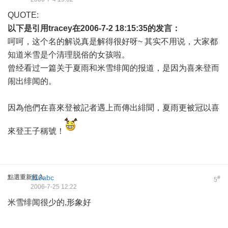
QUOTE:
以下是引用
tracey
在2006-7-2 18:15:35的发言：
呵呵，这个名的解说真是解得很好呀~ 其实不用说，大家都
知道米雪是个清理脱俗的女孩啦。
曾经看过一篇关于夏雨和米雪绯闻的报道，是因为喜来登而
闹出绯闻的。
因為他們在喜來登被記者遇上而傳出緋聞，夏雨更被冠以喜
來登王子稱號！
點選重新載入
116abc
#
5
2006-7-25 12:22
米雪绯闻很少的,形象好