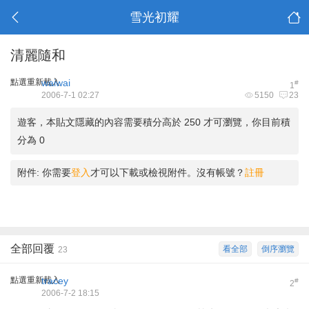
雪光初耀
清麗隨和
點選重新載入
waiwai
#
1
2006-7-1 02:27
5150
23
遊客，本貼文隱藏的內容需要積分高於 250 才可瀏覽，你目前積
分為 0
附件:
你需要
登入
才可以下載或檢視附件。沒有帳號？
註冊
全部回覆
看全部
倒序瀏覽
23
點選重新載入
tracey
#
2
2006-7-2 18:15