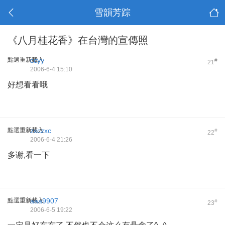
雪韻芳踪
《八月桂花香》在台灣的宣傳照
點選重新載入
ccyy
#
21
2006-6-4 15:10
好想看看哦
點選重新載入
zxczxc
#
22
2006-6-4 21:26
多谢,看一下
點選重新載入
aaa9907
#
23
2006-6-5 19:22