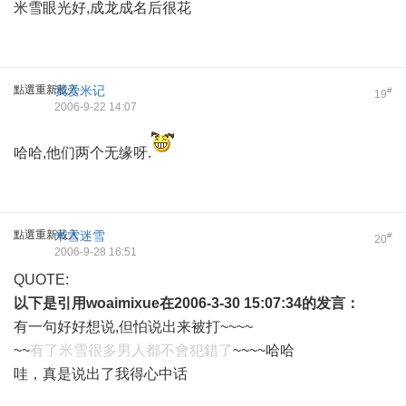
米雪眼光好,成龙成名后很花
點選重新載入
我爱米记
#
19
2006-9-22 14:07
哈哈,他们两个无缘呀.
點選重新載入
米雪迷雪
#
20
2006-9-28 16:51
QUOTE:
以下是引用
woaimixue
在2006-3-30 15:07:34的发言：
有一句好好想说,但怕说出来被打~~~~
~~
有了米雪很多男人都不會犯錯了
~~~~哈哈
哇，真是说出了我得心中话