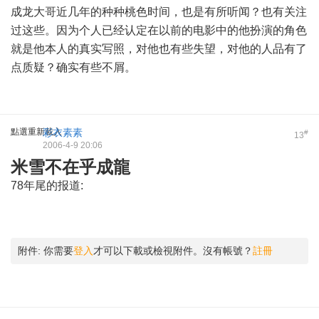
成龙大哥近几年的种种桃色时间，也是有所听闻？也有关注
过这些。因为个人已经认定在以前的电影中的他扮演的角色
就是他本人的真实写照，对他也有些失望，对他的人品有了
点质疑？确实有些不屑。
點選重新載入
彩衣素素
#
13
2006-4-9 20:06
米雪不在乎成龍
78年尾的报道:
附件:
你需要
登入
才可以下載或檢視附件。沒有帳號？
註冊