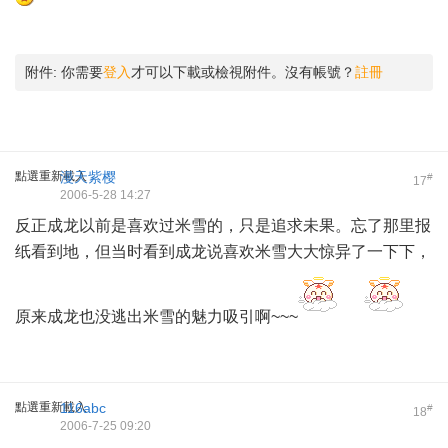
附件:
你需要
登入
才可以下載或檢視附件。沒有帳號？
註冊
點選重新載入
漫天紫樱
#
17
2006-5-28 14:27
反正成龙以前是喜欢过米雪的，只是追求未果。忘了那里报
纸看到地，但当时看到成龙说喜欢米雪大大惊异了一下下，
原来成龙也没逃出米雪的魅力吸引啊~~~
點選重新載入
116abc
#
18
2006-7-25 09:20