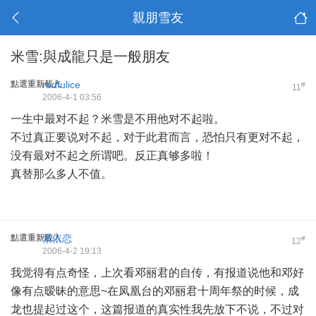
親朋雪友
米雪:與成龍只是一般朋友
點選重新載入
redfulice
#
11
2006-4-1 03:56
一生中最对不起？米雪是不用他对不起啦。
不过真正要说对不起，对于此君而言，恐怕只有更对不起，
没有最对不起之所谓吧。反正真够多啦！
真替那么多人不值。
點選重新載入
紫依恋
#
12
2006-4-2 19:13
我觉得有点奇怪，上次看邓丽君的自传，有报道说他和邓好
像有点暧昧的意思~在凤凰台的邓丽君十周年祭的时候，成
龙也提起过这个，这篇报道的真实性我先放下不说，不过对