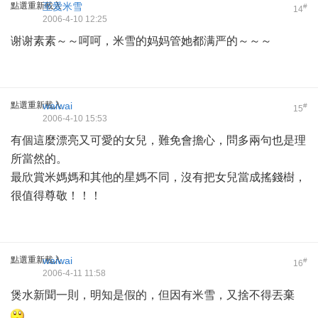
點選重新載入
至愛米雪
#
14
2006-4-10 12:25
谢谢素素～～呵呵，米雪的妈妈管她都满严的～～～
點選重新載入
waiwai
#
15
2006-4-10 15:53
有個這麼漂亮又可愛的女兒，難免會擔心，問多兩句也是理
所當然的。
最欣賞米媽媽和其他的星媽不同，沒有把女兒當成搖錢樹，
很值得尊敬！！！
點選重新載入
waiwai
#
16
2006-4-11 11:58
煲水新聞一則，明知是假的，但因有米雪，又捨不得丟棄