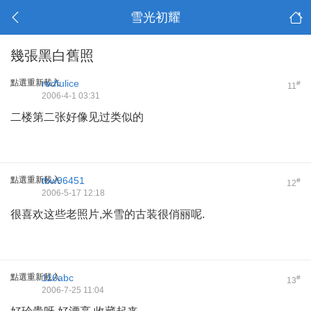
雪光初耀
幾張黑白舊照
點選重新載入
redfulice
#
11
2006-4-1 03:31
二楼第二张好像见过类似的
點選重新載入
tbw96451
#
12
2006-5-17 12:18
很喜欢这些老照片,米雪的古装很俏丽呢.
點選重新載入
116abc
#
13
2006-7-25 11:04