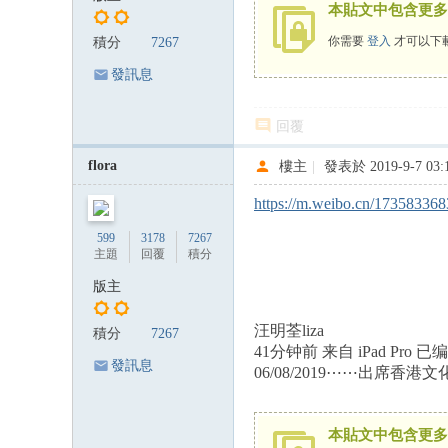
本貼文中包含更多
你需要
登入
才可以下
積分
7267
發訊息
回覆
flora
樓主
|
發表於 2019-9-7 03:
https://m.weibo.cn/1735833
599
3178
7267
主題
回覆
積分
版主
汪明荃liza
積分
7267
41分钟前 来自 iPad Pro 已
發訊息
06/08/2019⋯⋯出席
本貼文中包含更多