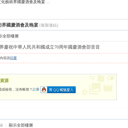
港文化藝術界國慶酒會及晚宴 ...
尋
藝術界國慶酒會及晚宴
[複製連結]
示全部樓層
化藝術界慶祝中華人民共和國成立70周年國慶酒會邵音音
內容請
回覆
×
資源
載或檢視，沒有帳號？
註冊
51
|
顯示全部樓層