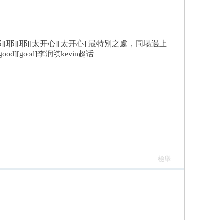
[耶][太开心][太开心] 最特別之處，同場遇上
good]李润祺kevin超话
檢舉