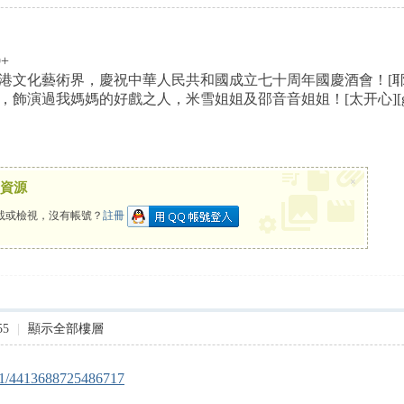
+
文化藝術界，慶祝中華人民共和國成立七十周年國慶酒會！[耶][耶]
演過我媽媽的好戲之人，米雪姐姐及邵音音姐姐！[太开心][good][
×
資源
載或檢視，沒有帳號？
註冊
55
|
顯示全部樓層
151/4413688725486717