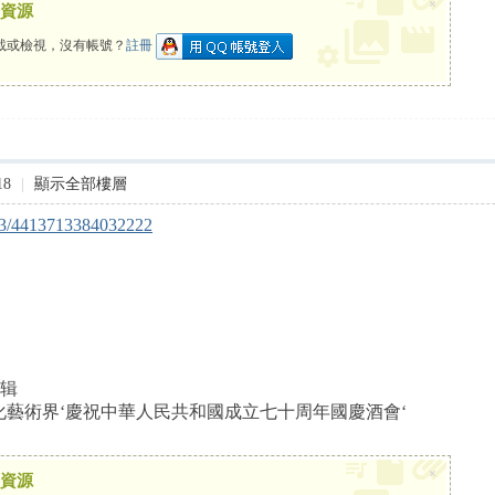
×
資源
載或檢視，沒有帳號？
註冊
18
|
顯示全部樓層
683/4413713384032222
编辑
香港文化藝術界‘慶祝中華人民共和國成立七十周年國慶酒會‘
×
資源