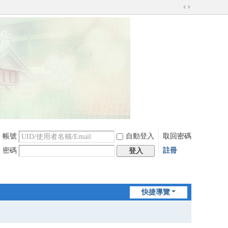
切
換
到
寬
版
帳號
自動登入
取回密碼
密碼
註冊
登入
快捷導覽