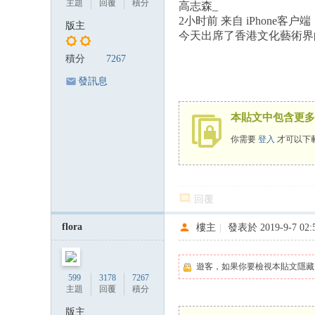
主題
回覆
積分
高志森_
2小时前 来自 iPhone客户端
版主
今天出席了香港文化藝術界
積分
7267
發訊息
本貼文中包含更多
你需要
登入
才可以下
回覆
flora
樓主
|
發表於 2019-9-7 02:
遊客，如果你要檢視本貼文隱藏
599
3178
7267
主題
回覆
積分
版主