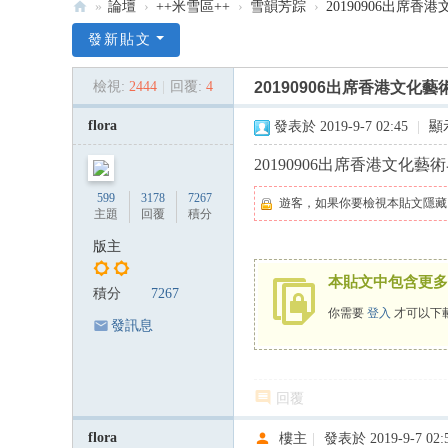
»
論壇
›
++米雪區++
›
雪韻芳踪
›
20190906出席香
:::
發新貼文
米
檢視:
2444
|
回覆:
4
20190906出席香港文化
雪
米
flora
發表於 2019-9-7 02:45
|
顯
記
20190906出席香港文
雪
599
3178
7267
遊客，如果你要檢視本貼文隱藏
韻
主題
回覆
積分
—
版主
米
本貼文中包含更多
積分
7267
雪
你需要
登入
才可以下
專
發訊息
屬
論
回覆
壇
flora
樓主
|
發表於 2019-9-7 02:
:::