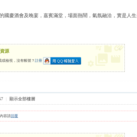
的國慶酒會及晚宴，嘉賓滿堂，場面熱鬧，氣氛融洽，實是人生
×
資源
載或檢視，沒有帳號？
註冊
57
|
顯示全部樓層
內容請
回覆