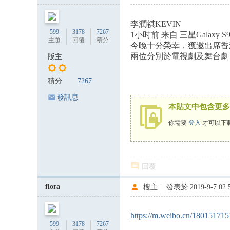
李潤祺KEVIN
599
3178
7267
1小时前 来自 三星Galaxy S9
主題
回覆
積分
今晚十分榮幸，獲邀出席香港
兩位分別於電視劇及舞台劇，飾
版主
積分
7267
發訊息
本貼文中包含更多
你需要
登入
才可以下
回覆
flora
樓主
|
發表於 2019-9-7 02:
https://m.weibo.cn/1801517
599
3178
7267