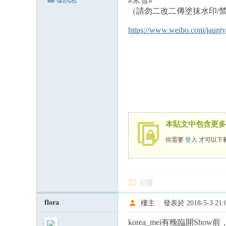
#米雪#
（請勿二改二傳塗抹水印/禁商用/轉
https://www.weibo.com/jaunt
本貼文中包含更多
你需要
登入
才可以下
回覆
flora
樓主
|
發表於 2018-5-3 21:
korea_mei有晚臨開S