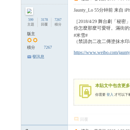
Jaunty_Lo 55分钟前 来自 iPho
599
3178
7267
［2018/4/29 舞台劇「秘密
主題
回覆
積分
你怎麼那麼可愛呀。滿街的
版主
#米雪#
（禁請勿二改二傳塗抹水印/禁
積分
7267
https://www.weibo.com/jaunty
發訊息
本貼文中包含更多
你需要
登入
才可以下
回覆