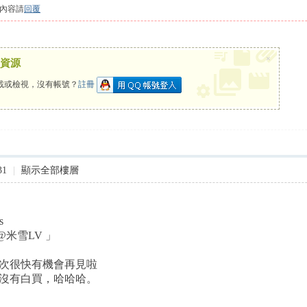
內容請
回覆
×
資源
載或檢視，沒有帳號？
註冊
31
|
顯示全部樓層
s
」@米雪LV 」
次很快有機會再見啦️
沒有白買，哈哈哈。