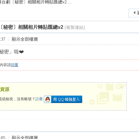
5~02舞台劇〔秘密〕相關相片轉貼匯總v2 ...
尋
舞台劇〔秘密〕相關相片轉貼匯總v2
[複製連結]
:37
|
顯示全部樓層
秘密」啦❤️
內容請
回覆
×
資源
載或檢視，沒有帳號？
註冊
:05
|
顯示全部樓層