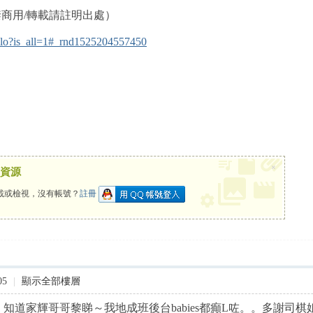
載請註明出處） ​​​ ​​​​
ylo?is_all=1#_rnd1525204557450
×
資源
載或檢視，沒有帳號？
註冊
05
|
顯示全部樓層
how前，知道家輝哥哥黎睇～我地成班後台babies都癲L咗。。多謝司