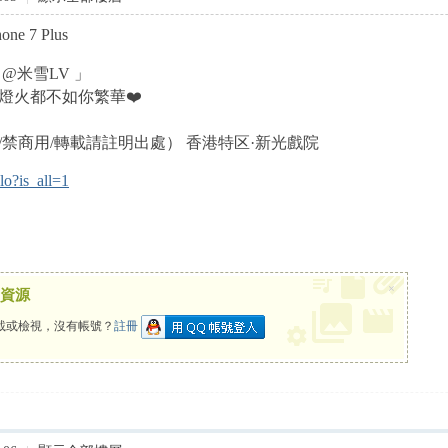
ne 7 Plus
」@米雪LV 」
燈火都不如你繁華❤️
商用/轉載請註明出處） 香港特区·新光戲院 ​​​
lo?is_all=1
×
資源
載或檢視，沒有帳號？
註冊