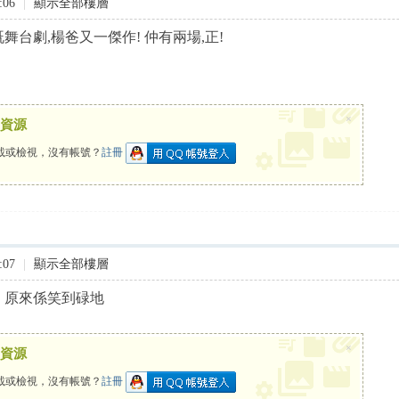
:06
|
顯示全部樓層
好笑既舞台劇,楊爸又一傑作! 仲有兩場,正!
×
資源
載或檢視，沒有帳號？
註冊
:07
|
顯示全部樓層
好懸疑，原來係笑到碌地
×
資源
載或檢視，沒有帳號？
註冊