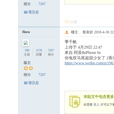
積分
7267
發訊息
回覆
flora
樓主
|
發表於 2018-4-30 22
季千帆
上传于 4月29日 22:47
599
3178
7267
來自 阿茶&iPhone 6s
主題
回覆
積分
你兔双马尾超甜少女了 2香港特区
版主
https://www.weibo.com/u/19
積分
7267
發訊息
本貼文中包含更多
你需要
登入
才可以下