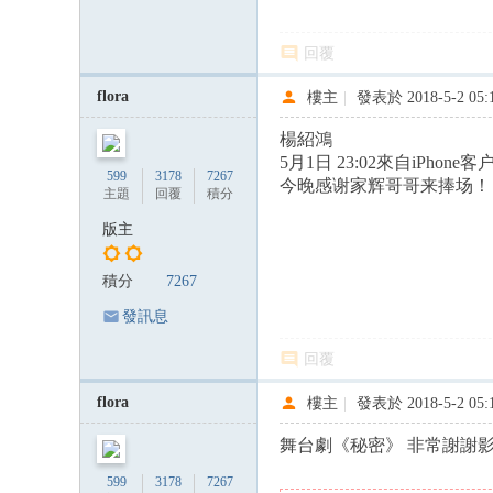
回覆
flora
樓主
|
發表於 2018-5-2 05:
楊紹鴻
5月1日 23:02來自iPhone客
599
3178
7267
今晚感谢家辉哥哥来捧场！ 2香
主題
回覆
積分
版主
積分
7267
發訊息
回覆
flora
樓主
|
發表於 2018-5-2 05:
舞台劇《秘密》 非常謝謝
599
3178
7267