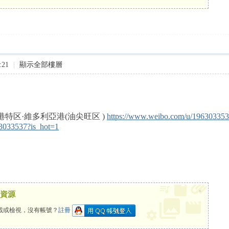
:21
|
顯示全部樓層
·維多利亞港(油尖旺区 ) ​​​​
https://www.weibo.com/u/19630335
63033537?is_hot=1
×
資源
載或檢視，沒有帳號？
註冊