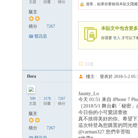
主題
回覆
積分
遊客，如果你要檢視本貼文隱藏
版主
積分
7267
本貼文中包含更多
發訊息
你需要
登入
才可以下
回覆
flora
樓主
|
發表於 2018-5-2 05:
Jaunty_Lo
599
3178
7267
今天 01:51 来自 iPhone 7 Plu
主題
回覆
積分
［2018/5/1 舞台劇「秘密
今日份的小可愛請查收️
版主
真不捨得美好的你。希望下
這次特登為您購置的閃光燈
積分
7267
@carman327 您們辛苦啦️
發訊息