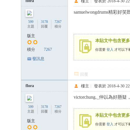
flora
樓主
|
發表於 2018-4-30 22
samuelwongdrums精彩
599
3178
7267
主題
回覆
積分
版主
本貼文中包含更多
積分
7267
你需要
登入
才可以下
發訊息
回覆
flora
樓主
|
發表於 2018-4-30 22
victorchung._仲以為
599
3178
7267
主題
回覆
積分
本貼文中包含更多
版主
你需要
登入
才可以下