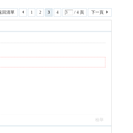
返回清單
1
2
3
4
/ 4 頁
下一頁
檢舉