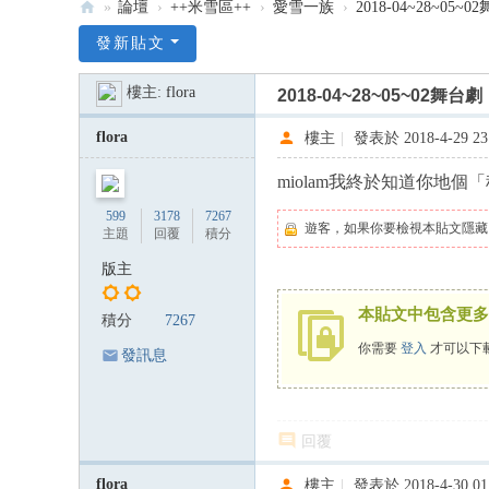
»
論壇
›
++米雪區++
›
愛雪一族
›
2018-04~28~0
:::
發新貼文
米
樓主:
flora
2018-04~28~05~02
雪
米
flora
樓主
|
發表於 2018-4-29 23
記
miolam我終於知道你地個「
雪
599
3178
7267
韻
遊客，如果你要檢視本貼文隱藏
主題
回覆
積分
—
版主
米
本貼文中包含更多
積分
7267
雪
你需要
登入
才可以下
專
發訊息
屬
論
回覆
壇
:::
flora
樓主
|
發表於 2018-4-30 01