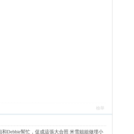
檢舉
棋姐和Debbie幫忙，促成這張大合照 米雪姐姐做埋小