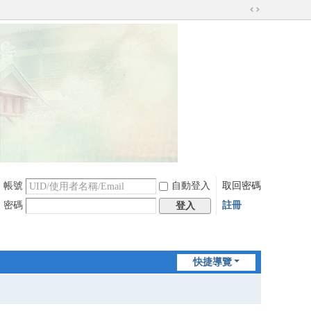
切
換
到
寬
版
帳號
自動登入
取回密碼
密碼
註冊
登入
快捷導覽