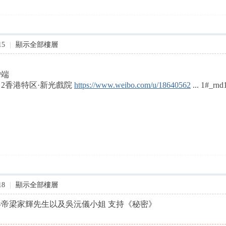
15
|
顯示全部樓層
户端
港特区·新光戲院 ​​​​
https://www.weibo.com/u/18640562
... 1#_rn
18
|
顯示全部樓層
影帝梁家輝先生以及吳沅儀小姐 支持《秘密》