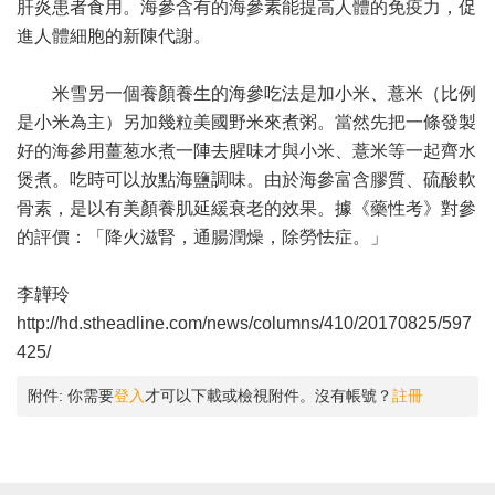
肝炎患者食用。海參含有的海參素能提高人體的免疫力，促
進人體細胞的新陳代謝。
米雪另一個養顏養生的海參吃法是加小米、薏米（比例
是小米為主）另加幾粒美國野米來煮粥。當然先把一條發製
好的海參用薑葱水煮一陣去腥味才與小米、薏米等一起齊水
煲煮。吃時可以放點海鹽調味。由於海參富含膠質、硫酸軟
骨素，是以有美顏養肌延緩衰老的效果。據《藥性考》對參
的評價：「降火滋腎，通腸潤燥，除勞怯症。」
李韡玲
http://hd.stheadline.com/news/columns/410/20170825/597
425/
附件:
你需要
登入
才可以下載或檢視附件。沒有帳號？
註冊