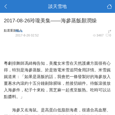
談天雪地
2017-08-26玲瓏美集——海參蒸飯顏潤燥
點選重新載入
flora
#
1
2017-8-26 02:52
3467
0
粵劇排舞師馮綺梅告知，美魔女米雪在天然護膚方面很有心
得，特別是海參蒸飯。於是致電米雪追問食用詳情。米雪娓
娓道來：「如果是蒸飯的話，我會把一條發製好的海參放入
薑蔥水內滾約十五分鐘剔除腥味，然後切細件。待飯滾後放
入海參件，杞子十來粒，黑芝麻一起煮至飯熟。吃時可以沾
點醬料。」
海參又名海鼠。是高蛋白低脂肪海產，很適合高血壓、