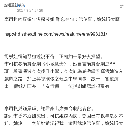
點選重新載入
flora
#
2
2017-8-24 17:29
李司棋內疚多年沒探琴姐 難忘金句：唔使驚，嫲嫲喺大廳
http://hd.stheadline.com/news/realtime/ent/993131/
司棋姐得知琴姐近況不俗，正相約一眾好友探望。
李司棋參演舞台劇《小城風光》，她自言演舞台劇是BB
班，希望演過今次後升小學，今次純為感激鍾景輝帶她進入
戲劇之路，加上與導演張之珏是中學同事，故一口答應演
出，價錢方面亦非「友情價」，笑指劇組應該很富有。
李司棋與鍾景輝、謝君豪出席舞台劇記者會。
談到李香琴近照流出，司棋姐感內疚，皆因已有數年沒探琴
姐。她說：「之前她還認得我，還跟我說唔使驚，嫲嫲喺大