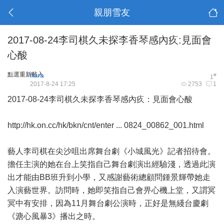
親朋雪友
2017-08-24李司棋久未探李香琴感內疚:見面會
心酸
點選重新載入
flora
#
1
2017-8-24 17:25
2753
1
2017-08-24李司棋久未探李香琴感內疚：見面會心酸
http://hk.on.cc/hk/bkn/cnt/enter ... 0824_00862_001.html
藝人李司棋在尖沙咀出席舞台劇《小城風光》記者招待會。
擔任主演的她在台上笑指自己舞台劇演出經驗淺，透過此演
出才能由BB班升到小學，又感謝藝術總顧問鍾景輝帶她走
入演藝世界。訪問時，她即笑指自己會畀心機上堂，又謂冥
冥中有安排，因為11月舞台劇公演時，正好是無綫台慶劇
《溏心風暴3》播出之時。