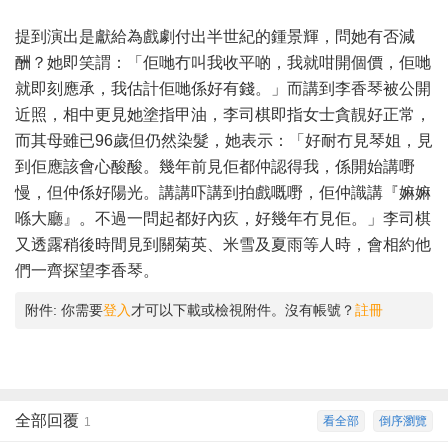
提到演出是獻給為戲劇付出半世紀的鍾景輝，問她有否減
酬？她即笑謂：「佢哋冇叫我收平啲，我就咁開個價，佢哋
就即刻應承，我估計佢哋係好有錢。」而講到李香琴被公開
近照，相中更見她塗指甲油，李司棋即指女士貪靚好正常，
而其母雖已96歲但仍然染髮，她表示：「好耐冇見琴姐，見
到佢應該會心酸酸。幾年前見佢都仲認得我，係開始講嘢
慢，但仲係好陽光。講講吓講到拍戲嘅嘢，佢仲識講『嫲嫲
喺大廳』。不過一問起都好內疚，好幾年冇見佢。」李司棋
又透露稍後時間見到關菊英、米雪及夏雨等人時，會相約他
們一齊探望李香琴。
附件:
你需要
登入
才可以下載或檢視附件。沒有帳號？
註冊
全部回覆
看全部
倒序瀏覽
1