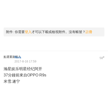
附件:
你需要
登入
才可以下載或檢視附件。沒有帳號？
註冊
點選重新載入
flora
#
58
2017-8-16 17:59
瀚星娱乐明星经纪阿开
37分鐘前來自OPPO R9s
米雪.遂宁 ​​​​