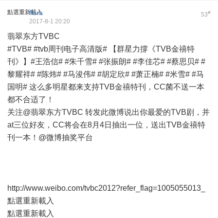
點選重新載入
flora
#
53
2017-8-1 20:20
翡翠东方TVBC
#TVB# #tvb周刊电子高清版# 【群星力撐《TVB金禧特
刊》】#王浩信# #朱千雪# #张振朗# #李佳芯# #蔡思贝# #
黎耀祥# #陈炜# #马浚伟# #胡定欣# #萧正楠# #米雪# #马
国明# 这么多明星都来支持TVB金禧特刊，CC菌不送一本
都不合适了！
关注@翡翠东方TVBC 转发此微博说出你最爱的TVB剧，并
at三位好友，CC将会在8月4日抽出一位，送出TVB金禧特
刊一本！@微博抽奖平台
http://www.weibo.com/tvbc2012?refer_flag=1005055013_
點選重新載入
點選重新載入