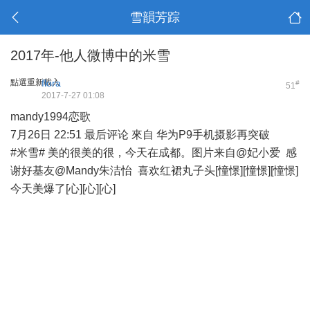
雪韻芳踪
2017年-他人微博中的米雪
點選重新載入
flora
#
51
2017-7-27 01:08
mandy1994恋歌
7月26日 22:51 最后评论 來自 华为P9手机摄影再突破
#米雪# 美的很美的很，今天在成都。图片来自@妃小爱 感
谢好基友@Mandy朱洁怡 喜欢红裙丸子头[憧憬][憧憬][憧憬]
今天美爆了[心][心][心] ​​​​