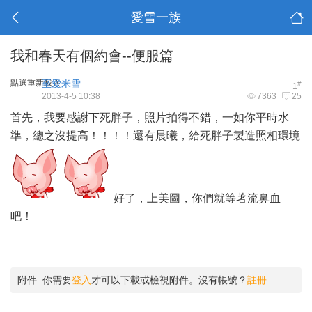
愛雪一族
我和春天有個約會--便服篇
點選重新載入
至愛米雪
#
1
2013-4-5 10:38
7363
25
首先，我要感謝下死胖子，照片拍得不錯，一如你平時水
準，總之沒提高！！！！還有晨曦，給死胖子製造照相環境
好了，上美圖，你們就等著流鼻血
吧！
附件:
你需要
登入
才可以下載或檢視附件。沒有帳號？
註冊