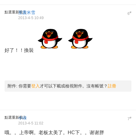
點選重新載入
至愛米雪
#
6
2013-4-5 10:49
好了！！換裝
附件:
你需要
登入
才可以下載或檢視附件。沒有帳號？
註冊
點選重新載入
小绿
#
7
2013-4-5 11:02
哦。。上帝啊。老板太美了。HC下。。谢谢胖