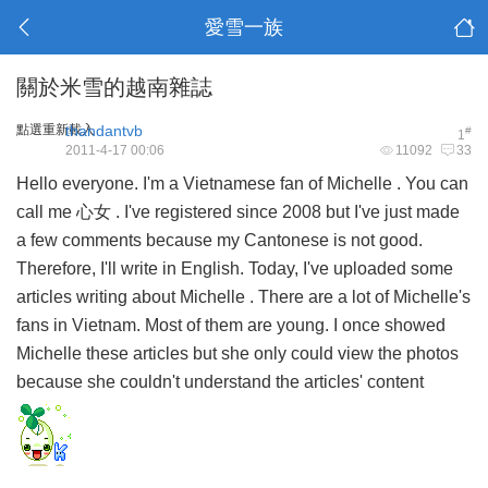
愛雪一族
關於米雪的越南雜誌
點選重新載入
thandantvb
#
1
2011-4-17 00:06
11092
33
Hello everyone. I'm a Vietnamese fan of Michelle . You can
call me
心女
. I've registered since 2008 but I've just made
a few comments because my Cantonese is not good.
Therefore, I'll write in English. Today, I've uploaded some
articles writing about Michelle . There are a lot of Michelle's
fans in Vietnam. Most of them are young. I once showed
Michelle these articles but she only could view the photos
because she couldn't understand the articles' content