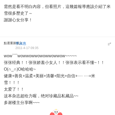
需然是看不明白內容，但看照片，這幾篇報導應該介紹了米
雪很多歷史了～
謝謝心女分享！
點選重新載入
李淑惠
#
8
2011-4-17 09:35
wow````wowwowwowowwowwow~~~~~
张张经典！！张张娇羞小女人！！张张表示看不懂~！！
O(∩_∩)O哈哈哈~
健康+善良+温柔+美丽+清馨+阳光+自信+···· ····=米
雪！！！
太爱了！！
这本杂志超给力喔，绝对珍藏品私藏品~~
多谢楼主分享啊~~~