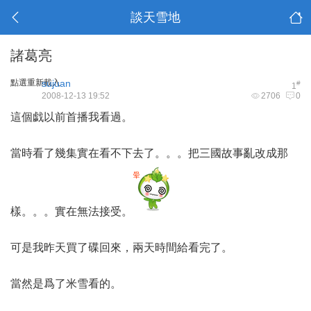
談天雪地
諸葛亮
點選重新載入
sujuan
#
1
2008-12-13 19:52
2706
0
這個戯以前首播我看過。
當時看了幾集實在看不下去了。。。把三國故事亂改成那
樣。。。實在無法接受。
可是我昨天買了碟回來，兩天時間給看完了。
當然是爲了米雪看的。